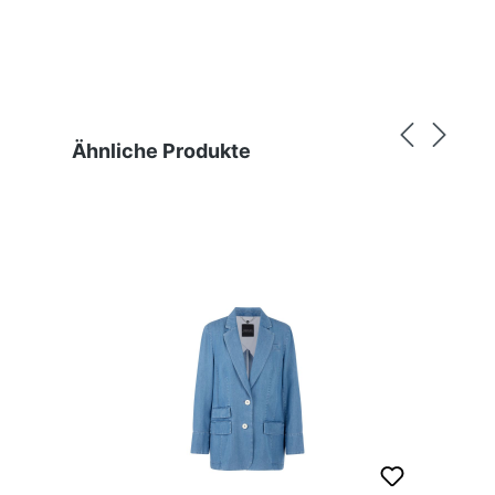
Produktgalerie überspringen
Ähnliche Produkte