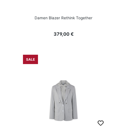
Damen Blazer Rethink Together
Regulärer Preis:
379,00 €
SALE