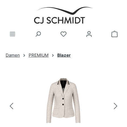
Zum Hauptinhalt springen
Damen
PREMIUM
Blazer
Bildergalerie überspringen