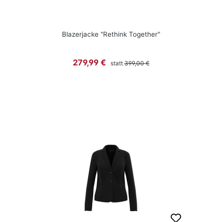
Blazerjacke "Rethink Together"
Regulärer Preis:
Verkaufspreis:
279,99 €
statt
399,00 €