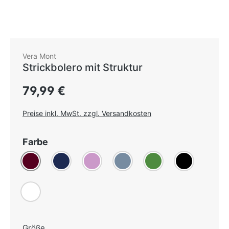
Vera Mont
Strickbolero mit Struktur
Regulärer Preis:
79,99 €
Preise inkl. MwSt. zzgl. Versandkosten
auswählen
Farbe
Bordeaux
Dunkelblau
Flieder
(Diese Option ist zurzeit nicht verfügbar.)
Graublau
Grün
Schwarz
Weiß
(Diese Option ist zurzeit nicht verfügbar.)
auswählen
Größe