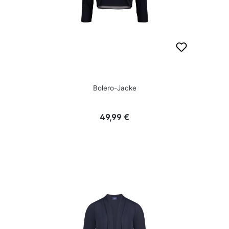
Bolero-Jacke
Regulärer Preis:
49,99 €