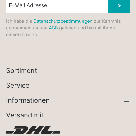
Newsletter E-Mail
Absen
Ich habe die
Datenschutzbestimmungen
zur Kenntnis
genommen und die
AGB
gelesen und bin mit ihnen
einverstanden.
Sortiment
Service
Informationen
Versand mit