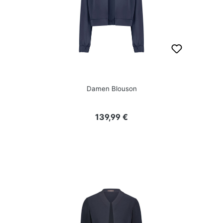
Damen Blouson
Regulärer Preis:
139,99 €