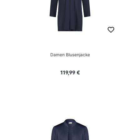
Damen Blusenjacke
Regulärer Preis:
119,99 €