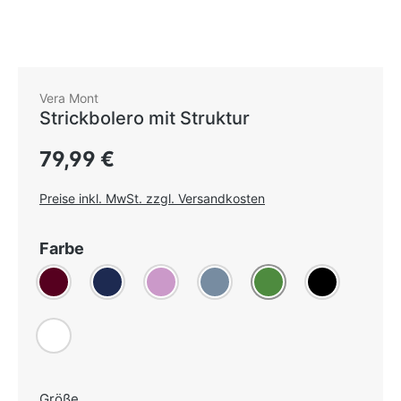
Vera Mont
Strickbolero mit Struktur
Regulärer Preis:
79,99 €
Preise inkl. MwSt. zzgl. Versandkosten
auswählen
Farbe
Bordeaux
Dunkelblau
Flieder
Graublau
Grün
Schwarz
(Diese Option ist
Weiß
auswählen
Größe