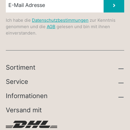
Newsletter E-Mail
Absen
Ich habe die
Datenschutzbestimmungen
zur Kenntnis
genommen und die
AGB
gelesen und bin mit ihnen
einverstanden.
Sortiment
Service
Informationen
Versand mit