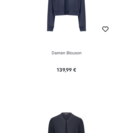
Damen Blouson
Regulärer Preis:
139,99 €