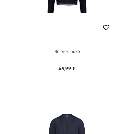
Bolero-Jacke
Regulärer Preis:
49,99 €