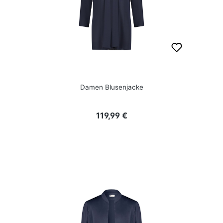
Damen Blusenjacke
Regulärer Preis:
119,99 €