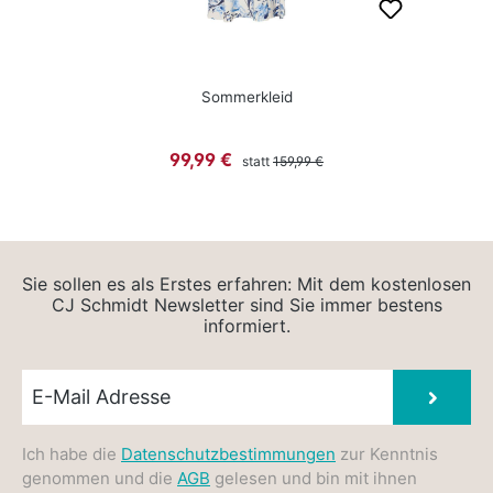
Sommerkleid
Regulärer Preis:
Verkaufspreis:
99,99 €
statt
159,99 €
Sie sollen es als Erstes erfahren: Mit dem kostenlosen
CJ Schmidt Newsletter sind Sie immer bestens
informiert.
Newsletter E-Mail
Absen
Ich habe die
Datenschutzbestimmungen
zur Kenntnis
genommen und die
AGB
gelesen und bin mit ihnen