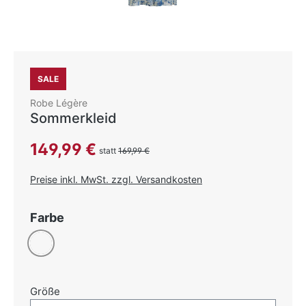
SALE
Robe Légère
Sommerkleid
Verkaufspreis:
149,99 €
statt
169,99 €
Preise inkl. MwSt. zzgl. Versandkosten
auswählen
Farbe
blau/weiß
auswählen
Größe