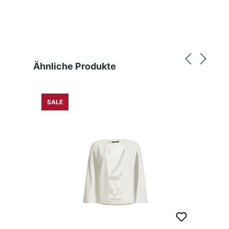
Produktgalerie überspringen
Ähnliche Produkte
SALE