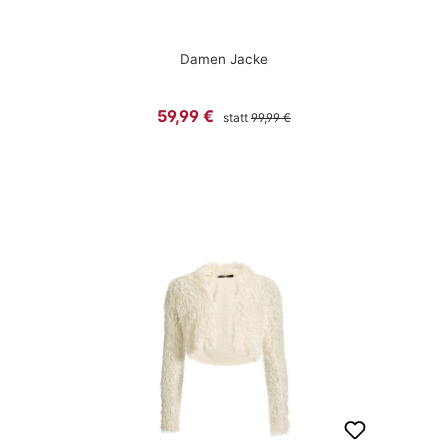
Damen Jacke
Regulärer Preis:
Verkaufspreis:
59,99 €
statt
99,99 €