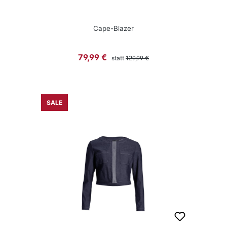
Cape-Blazer
Regulärer Preis:
Verkaufspreis:
79,99 €
statt
129,99 €
SALE