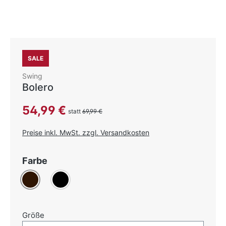
SALE
Swing
Bolero
Verkaufspreis:
54,99 €
statt
69,99 €
Preise inkl. MwSt. zzgl. Versandkosten
auswählen
Farbe
Dunkelbraun
Schwarz
auswählen
Größe