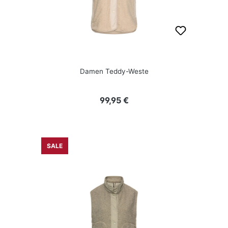
Damen Teddy-Weste
Regulärer Preis:
99,95 €
SALE