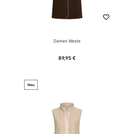
Damen Weste
Regulärer Preis:
89,95 €
Neu