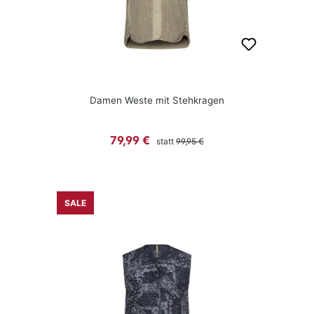
Damen Weste mit Stehkragen
Regulärer Preis:
Verkaufspreis:
79,99 €
statt
99,95 €
SALE