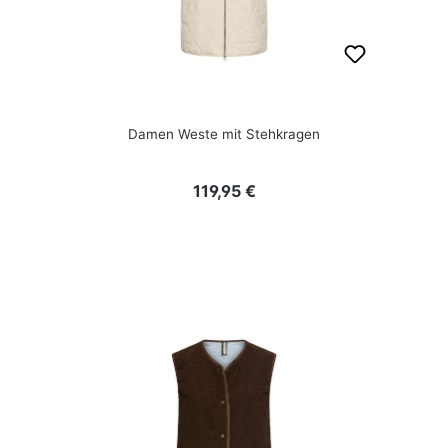
Damen Weste mit Stehkragen
Regulärer Preis:
119,95 €