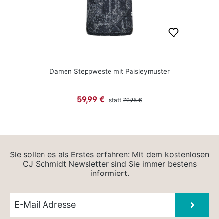
Damen Steppweste mit Paisleymuster
Regulärer Preis:
Verkaufspreis:
59,99 €
statt
79,95 €
Sie sollen es als Erstes erfahren: Mit dem kostenlosen
CJ Schmidt Newsletter sind Sie immer bestens
informiert.
Newsletter E-Mail
Absen