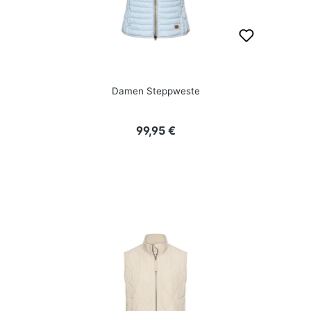
Damen Steppweste
Regulärer Preis:
99,95 €