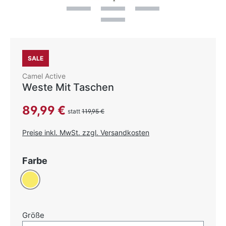
SALE
Camel Active
Weste Mit Taschen
Verkaufspreis:
89,99 €
statt
119,95 €
Preise inkl. MwSt. zzgl. Versandkosten
auswählen
Farbe
Gelb
auswählen
Größe