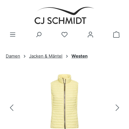
Zum Hauptinhalt springen
Damen
Jacken & Mäntel
Westen
Bildergalerie überspringen