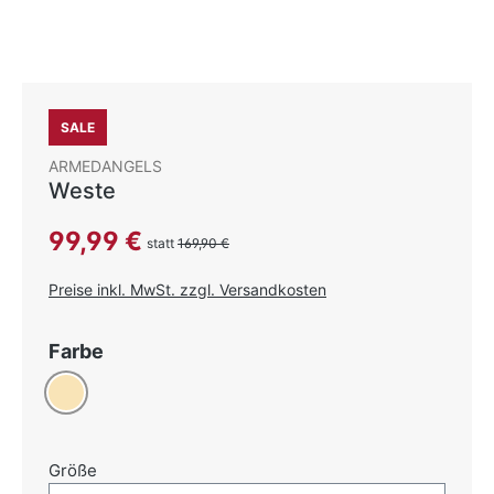
SALE
ARMEDANGELS
Weste
Verkaufspreis:
99,99 €
statt
169,90 €
Preise inkl. MwSt. zzgl. Versandkosten
auswählen
Farbe
Beige
auswählen
Größe