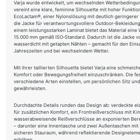
Varja wurde entwickelt, um wechselnden Wetterbedingu
vereint eine klare, feminine Silhouette mit hoher Funktion
EcoLactam®, einer Nylonslösung mit deutlich geringerer
die Jacke für verantwortungsvollere Outdoor-Bekleidung
einem leistungsstarken Laminat bietet das Material eine 
15.000 mm gemäß ISO‑Standard. Dadurch ist die Jacke vo
wasserdicht mit getapten Nähten – gemacht für den Eins
Jahreszeiten und bei wechselndem Wetter.
Mit ihrer taillierten Silhouette bietet Varja eine schmei
Komfort oder Bewegungsfreiheit einzuschränken. Die fes
verschiedene Arten einstellen, um persönlichen Sitz un
gewährleisten.
Durchdachte Details runden das Design ab: verdeckte e
für zusätzlichen Komfort, ein Frontreißverschluss mit K
wasserabweisende Reißverschlüsse an exponierten Ber
– darunter eine Innentasche und zwei Außentaschen mit 
sicheren Stauraum, während reflektierende Designelemen
erhöhen.