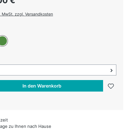
00 €
l. MwSt. zzgl. Versandkosten
uswählen
rün
swählen
uswahl öffnen, aktuell ausgewählt:
In den Warenkorb
rzeit
age zu Ihnen nach Hause