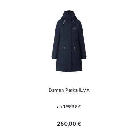
Damen Parka ILMA
ab
199,99 €
Regulärer Preis:
250,00 €