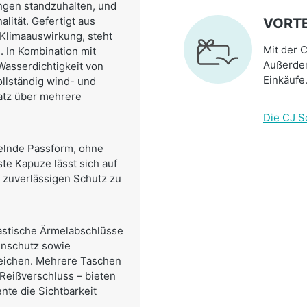
ngen standzuhalten, und
alität. Gefertigt aus
VORTE
 Klimaauswirkung, steht
Mit der C
. In Kombination mit
Außerdem
Wasserdichtigkeit von
Einkäufe
llständig wind- und
atz über mehrere
Die CJ S
chelnde Passform, ohne
te Kapuze lässt sich auf
d zuverlässigen Schutz zu
lastische Ärmelabschlüsse
innschutz sowie
eichen. Mehrere Taschen
Reißverschluss – bieten
te die Sichtbarkeit