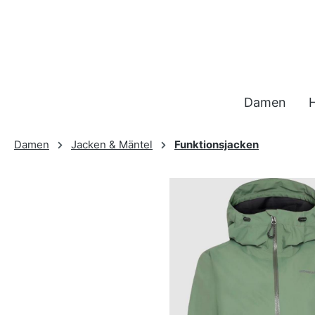
 Hauptinhalt springen
Zur Suche springen
Zur Hauptnavigation springen
Damen
Damen
Jacken & Mäntel
Funktionsjacken
Bildergalerie überspringen