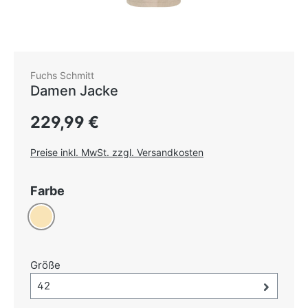
Fuchs Schmitt
Damen Jacke
Regulärer Preis:
229,99 €
Preise inkl. MwSt. zzgl. Versandkosten
auswählen
Farbe
Beige
auswählen
Größe
Größe-Auswahl öffnen, aktuell ausgewählt:
42