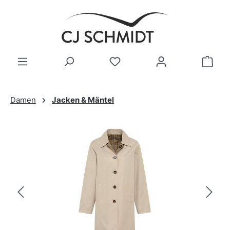
Zum Hauptinhalt springen
Damen
Jacken & Mäntel
Bildergalerie überspringen