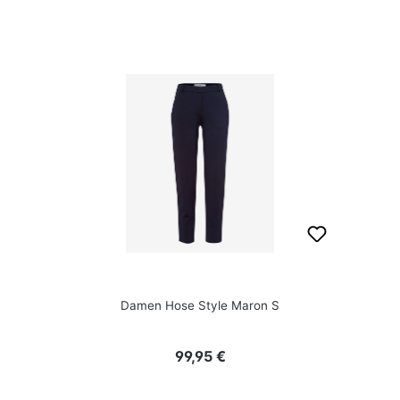
Damen Hose Style Maron S
Regulärer Preis:
99,95 €