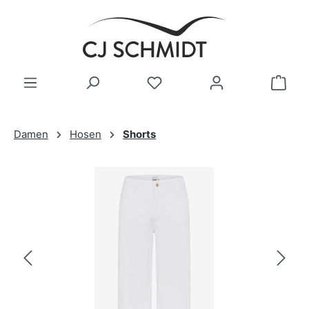
Zum Hauptinhalt springen
Damen
Hosen
Shorts
Bildergalerie überspringen