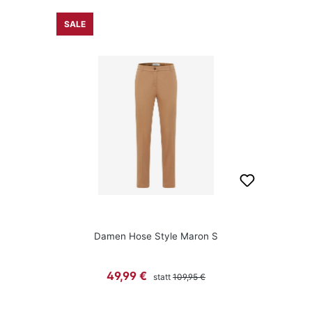
SALE
Damen Hose Style Maron S
Regulärer Preis:
Verkaufspreis:
49,99 €
statt
109,95 €