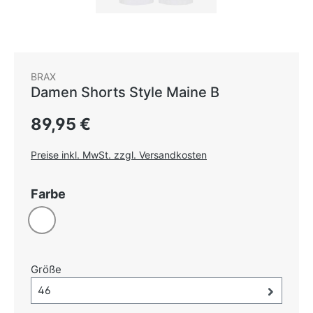
BRAX
Damen Shorts Style Maine B
Regulärer Preis:
89,95 €
Preise inkl. MwSt. zzgl. Versandkosten
auswählen
Farbe
Weiß
auswählen
Größe
Größe-Auswahl öffnen, aktuell ausgewählt:
46