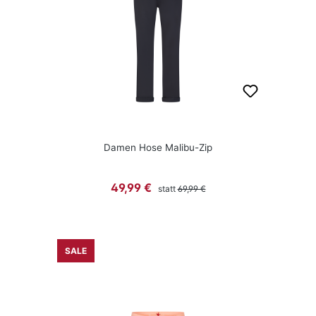
Damen Hose Malibu-Zip
Regulärer Preis:
Verkaufspreis:
49,99 €
statt
69,99 €
SALE