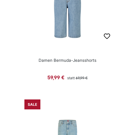
Damen Bermuda-Jeansshorts
Regulärer Preis:
Verkaufspreis:
59,99 €
statt
69,99 €
SALE