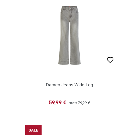
Damen Jeans Wide Leg
Regulärer Preis:
Verkaufspreis:
59,99 €
statt
79,99 €
SALE