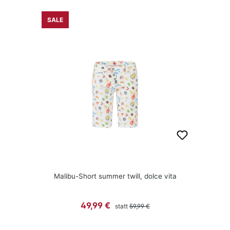
SALE
Malibu-Short summer twill, dolce vita
Regulärer Preis:
Verkaufspreis:
49,99 €
statt
59,99 €