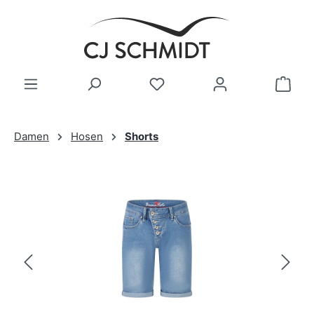
Zum Hauptinhalt springen
Damen
Hosen
Shorts
Bildergalerie überspringen