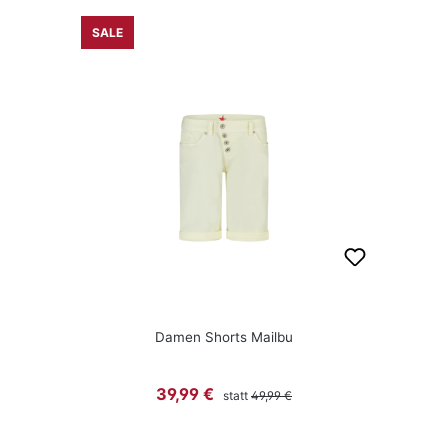
SALE
Damen Shorts Mailbu
Regulärer Preis:
Verkaufspreis:
39,99 €
statt
49,99 €