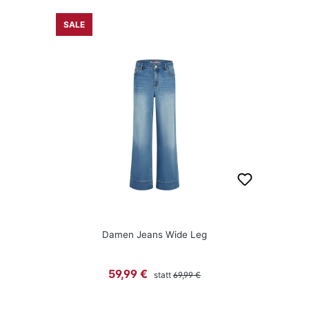
SALE
Damen Jeans Wide Leg
Regulärer Preis:
Verkaufspreis:
59,99 €
statt
69,99 €