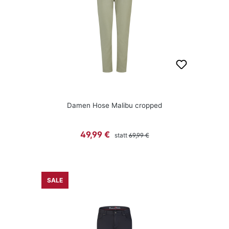
Damen Hose Malibu cropped
Regulärer Preis:
Verkaufspreis:
49,99 €
statt
69,99 €
SALE