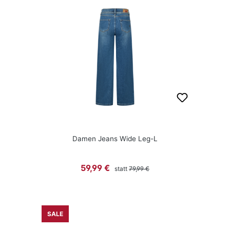
Damen Jeans Wide Leg-L
Regulärer Preis:
Verkaufspreis:
59,99 €
statt
79,99 €
SALE