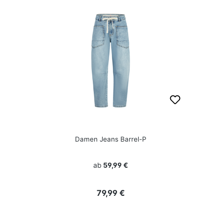
Damen Jeans Barrel-P
ab
59,99 €
Regulärer Preis:
79,99 €