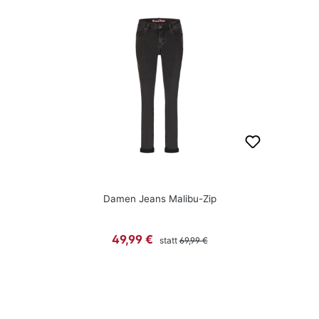
Damen Jeans Malibu-Zip
Regulärer Preis:
Verkaufspreis:
49,99 €
statt
69,99 €