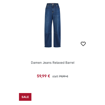
Damen Jeans Relaxed Barrel
Regulärer Preis:
Verkaufspreis:
59,99 €
statt
79,99 €
SALE