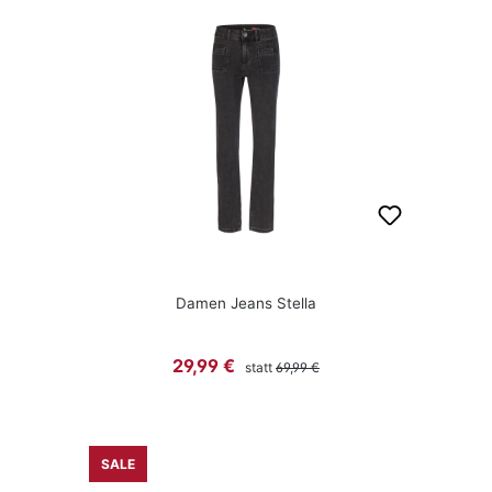
Damen Jeans Stella
Regulärer Preis:
Verkaufspreis:
29,99 €
statt
69,99 €
SALE