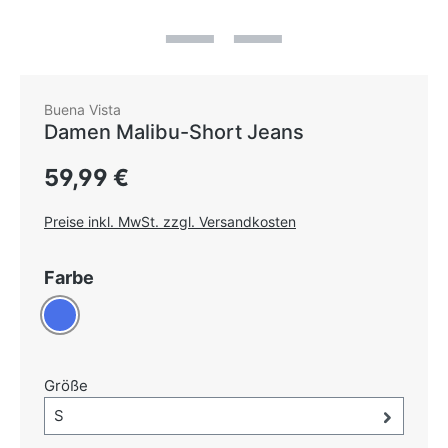
Buena Vista
Damen Malibu-Short Jeans
Regulärer Preis:
59,99 €
Preise inkl. MwSt. zzgl. Versandkosten
auswählen
Farbe
Blau
auswählen
Größe
Größe-Auswahl öffnen, aktuell ausgewählt:
S