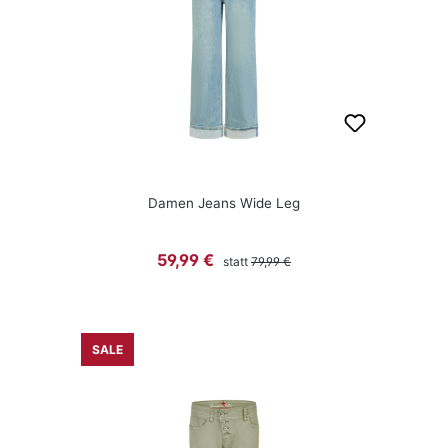
Damen Jeans Wide Leg
Regulärer Preis:
Verkaufspreis:
59,99 €
statt
79,99 €
SALE