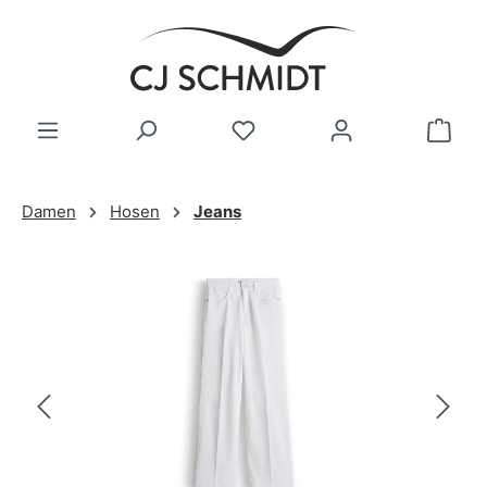
Zum Hauptinhalt springen
Damen
Hosen
Jeans
Bildergalerie überspringen