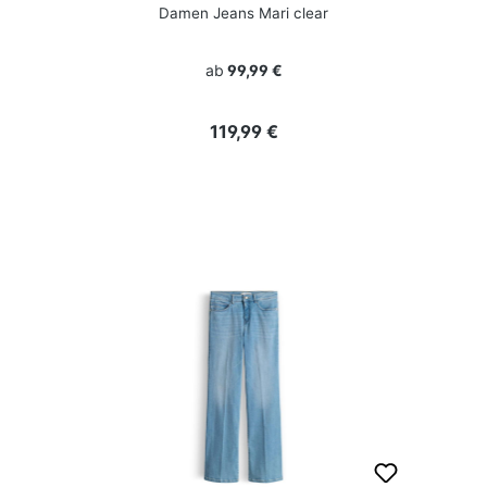
Damen Jeans Mari clear
ab
99,99 €
Regulärer Preis:
119,99 €