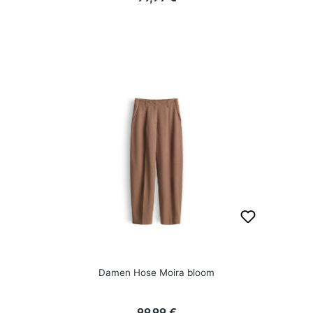
Damen Hose Moira bloom
Regulärer Preis:
99,99 €