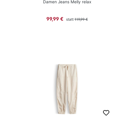
Damen Jeans Melly relax
Regulärer Preis:
Verkaufspreis:
99,99 €
statt
119,99 €