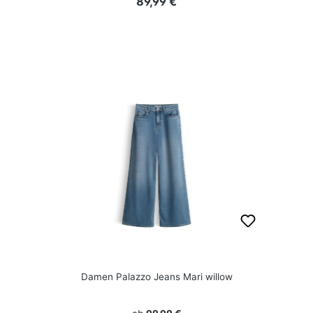
Regulärer Preis:
89,99 €
Damen Palazzo Jeans Mari willow