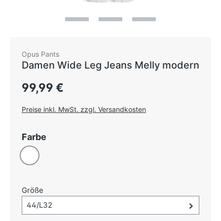
Opus Pants
Damen Wide Leg Jeans Melly modern
Regulärer Preis:
99,99 €
Preise inkl. MwSt. zzgl. Versandkosten
auswählen
Farbe
Weiß
auswählen
Größe
Größe-Auswahl öffnen, aktuell ausgewählt:
44/L32