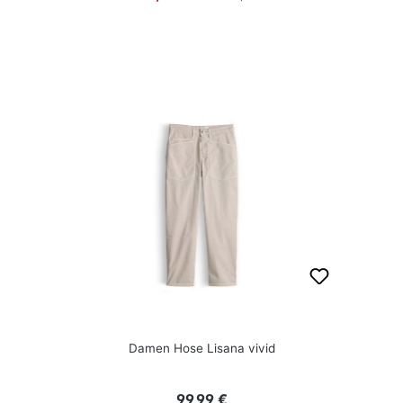
Damen Hose Lisana vivid
Regulärer Preis:
99,99 €