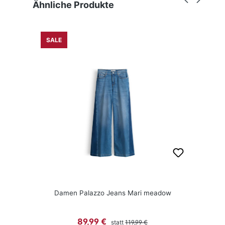
Produktgalerie überspringen
Ähnliche Produkte
SALE
Damen Palazzo Jeans Mari meadow
Regulärer Preis:
Verkaufspreis:
89,99 €
statt
119,99 €