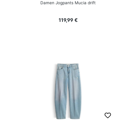
Damen Jogpants Mucia drift
Regulärer Preis:
119,99 €