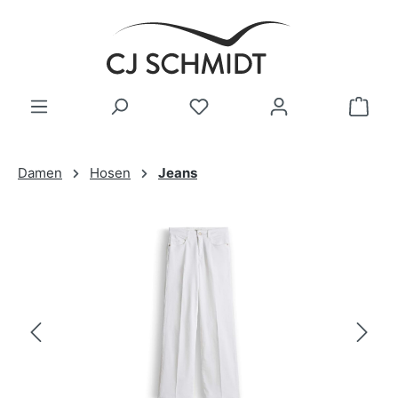
Zum Hauptinhalt springen
Damen
Hosen
Jeans
Bildergalerie überspringen