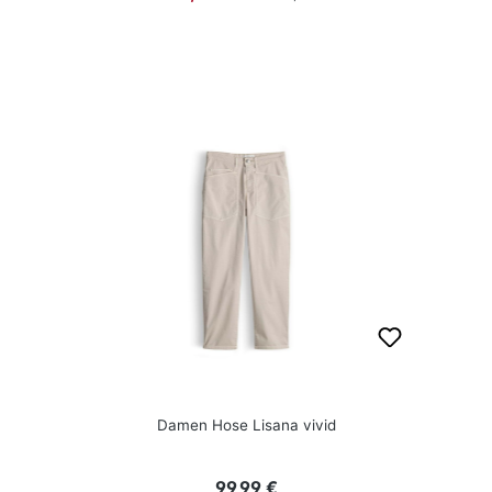
Damen Hose Lisana vivid
Regulärer Preis:
99,99 €