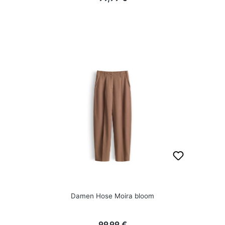
Damen Hose Moira bloom
Regulärer Preis:
99,99 €