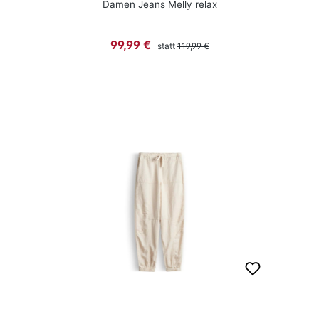
Damen Jeans Melly relax
Regulärer Preis:
Verkaufspreis:
99,99 €
statt
119,99 €