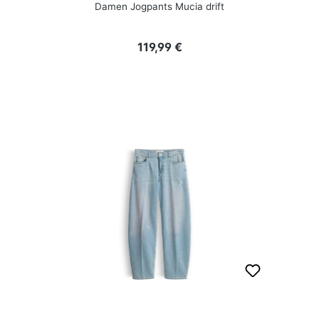
Damen Jogpants Mucia drift
Regulärer Preis:
119,99 €