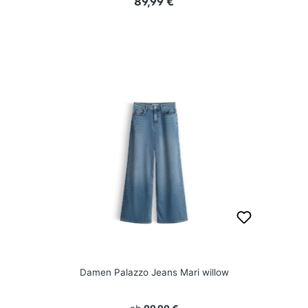
Regulärer Preis:
89,99 €
Damen Palazzo Jeans Mari willow