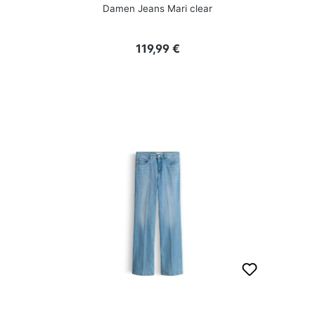
Damen Jeans Mari clear
Regulärer Preis:
119,99 €