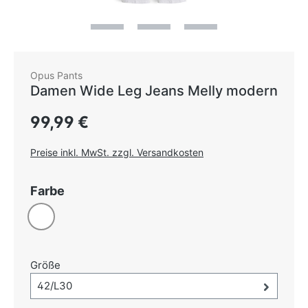
Opus Pants
Damen Wide Leg Jeans Melly modern
Regulärer Preis:
99,99 €
Preise inkl. MwSt. zzgl. Versandkosten
auswählen
Farbe
Weiß
auswählen
Größe
Größe-Auswahl öffnen, aktuell ausgewählt:
42/L30