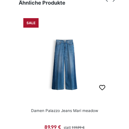
Produktgalerie überspringen
Ähnliche Produkte
SALE
Damen Palazzo Jeans Mari meadow
Regulärer Preis:
Verkaufspreis:
89,99 €
statt
119,99 €