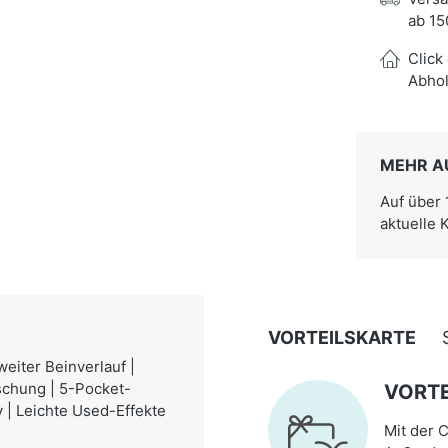
ab 15
Click
Abhol
MEHR A
Auf über
aktuelle 
VORTEILSKARTE
eiter Beinverlauf |
aschung | 5-Pocket-
VORTE
y | Leichte Used-Effekte
Mit der C