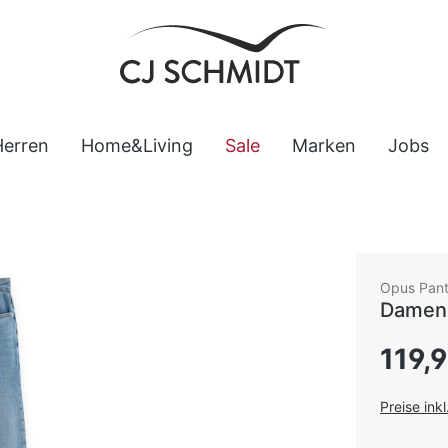
Herren
Home&Living
Sale
Marken
Jobs
Opus Pan
Damen 
Regulärer
119,
Preise ink