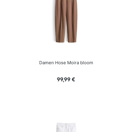
Damen Hose Moira bloom
Regulärer Preis:
99,99 €