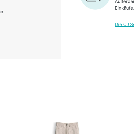
Außerdem
Einkäufe
an
Die CJ S