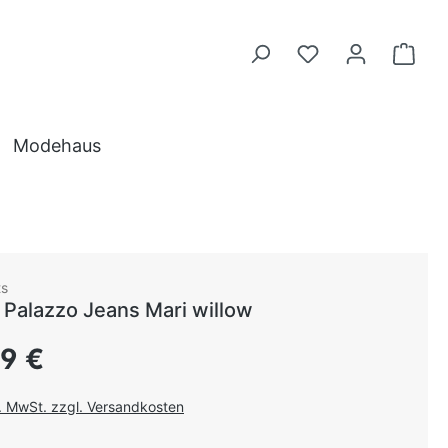
Modehaus
ts
Palazzo Jeans Mari willow
 Preis:
99 €
l. MwSt. zzgl. Versandkosten