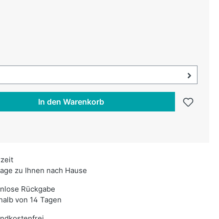
uswählen
swählen
uswahl öffnen, aktuell ausgewählt:
In den Warenkorb
rzeit
age zu Ihnen nach Hause
enlose Rückgabe
halb von 14 Tagen
ndkostenfrei