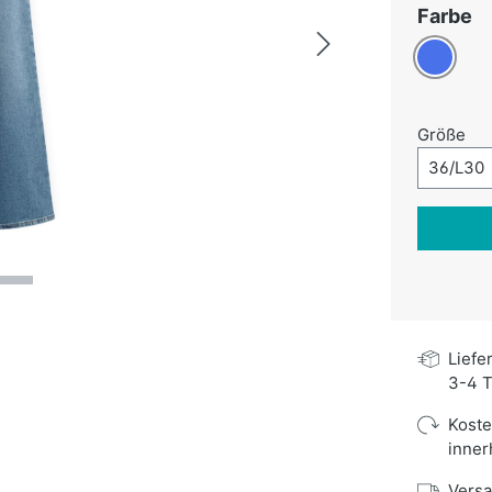
a
Farbe
Blau
au
Größe
Größe-A
36/L30
Liefe
3-4 T
Kost
inner
Versa