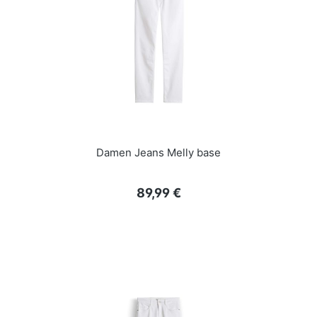
Damen Jeans Melly base
Regulärer Preis:
89,99 €