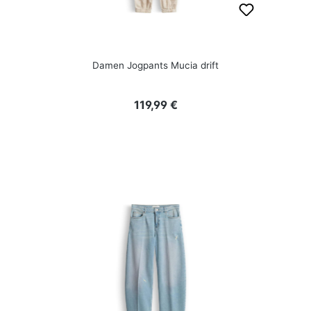
Damen Jogpants Mucia drift
Regulärer Preis:
119,99 €