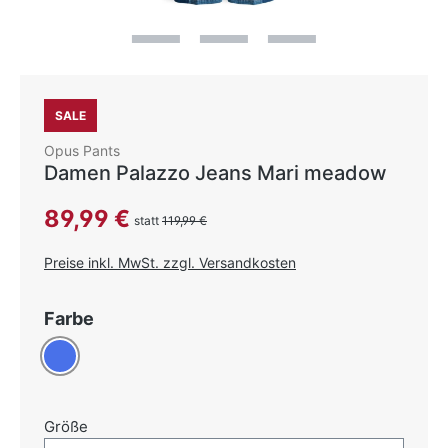
SALE
Opus Pants
Damen Palazzo Jeans Mari meadow
Verkaufspreis:
89,99 €
statt
119,99 €
Preise inkl. MwSt. zzgl. Versandkosten
auswählen
Farbe
Blau
auswählen
Größe