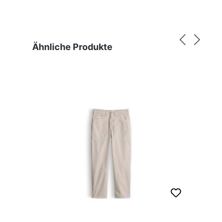
Produktgalerie überspringen
Ähnliche Produkte