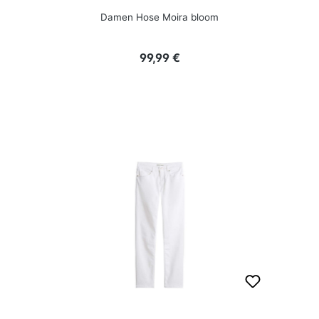
Damen Hose Moira bloom
Regulärer Preis:
99,99 €