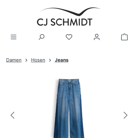
Zum Hauptinhalt springen
Damen
Hosen
Jeans
Bildergalerie überspringen