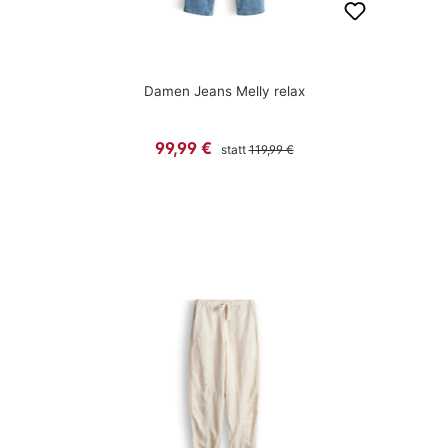
Damen Jeans Melly relax
Regulärer Preis:
Verkaufspreis:
99,99 €
statt
119,99 €