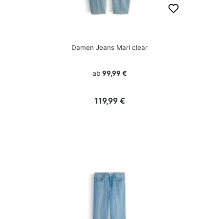
Damen Jeans Mari clear
ab
99,99 €
Regulärer Preis:
119,99 €