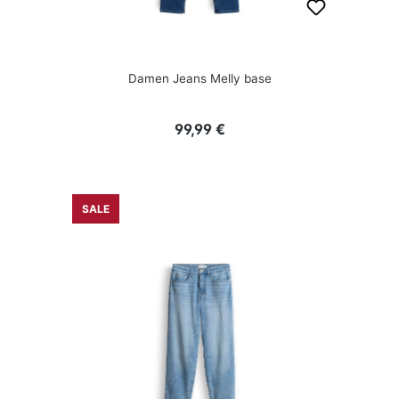
Damen Jeans Melly base
Regulärer Preis:
99,99 €
SALE