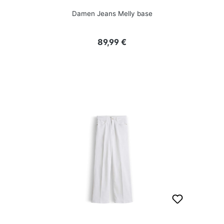
Damen Jeans Melly base
Regulärer Preis:
89,99 €