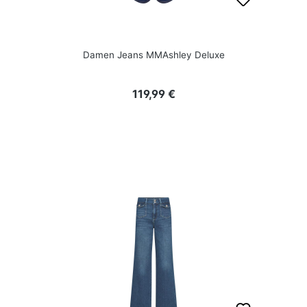
Damen Jeans MMAshley Deluxe
Regulärer Preis:
119,99 €