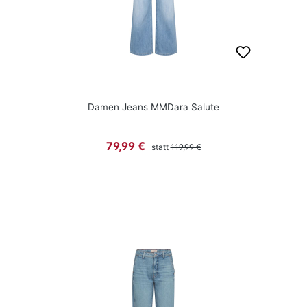
Damen Jeans MMDara Salute
Regulärer Preis:
Verkaufspreis:
79,99 €
statt
119,99 €