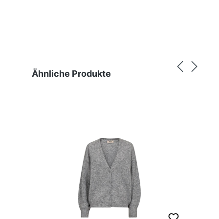
Produktgalerie überspringen
Ähnliche Produkte