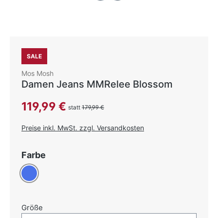
SALE
Mos Mosh
Damen Jeans MMRelee Blossom
Verkaufspreis:
119,99 €
statt
179,99 €
Preise inkl. MwSt. zzgl. Versandkosten
auswählen
Farbe
Blau
auswählen
Größe