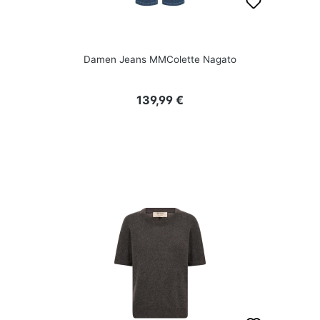
Damen Jeans MMColette Nagato
Regulärer Preis:
139,99 €