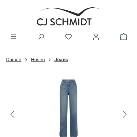
Zum Hauptinhalt springen
Damen
Hosen
Jeans
Bildergalerie überspringen