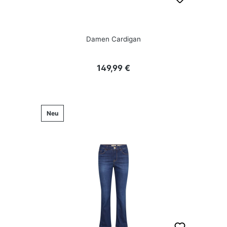
Damen Cardigan
Regulärer Preis:
149,99 €
Neu