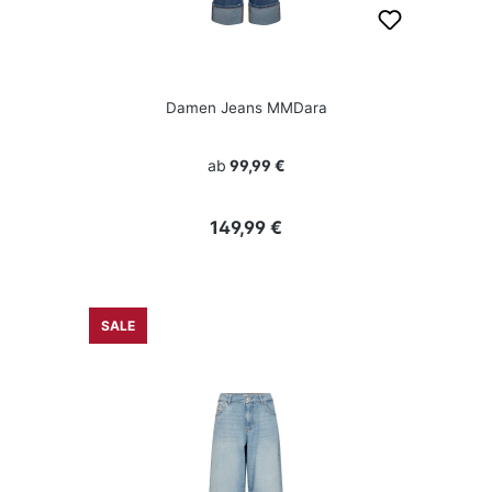
Damen Jeans MMDara
ab
99,99 €
Regulärer Preis:
149,99 €
SALE