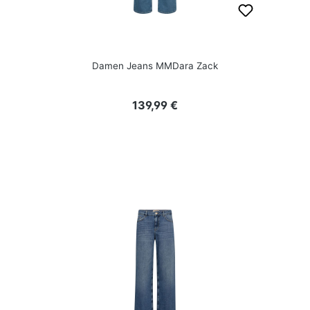
Damen Jeans MMDara Zack
Regulärer Preis:
139,99 €