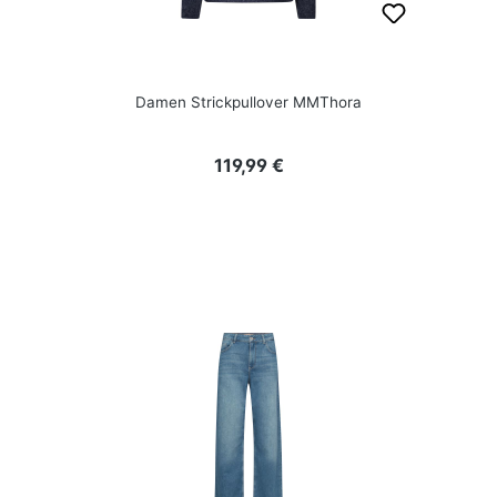
Damen Strickpullover MMThora
Regulärer Preis:
119,99 €