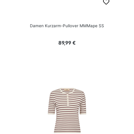
Damen Kurzarm-Pullover MMMape SS
Regulärer Preis:
89,99 €