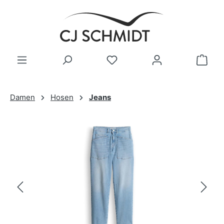
Zum Hauptinhalt springen
Damen
Hosen
Jeans
Bildergalerie überspringen