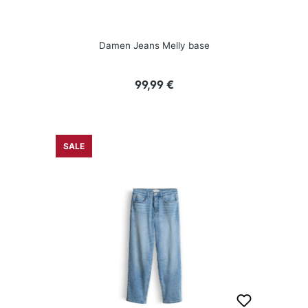
Damen Jeans Melly base
Regulärer Preis:
99,99 €
SALE