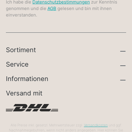
Ich habe die
Datenschutzbestimmungen
zur Kenntnis
genommen und die
AGB
gelesen und bin mit ihnen
einverstanden.
Sortiment
Service
Informationen
Versand mit
Alle Preise inkl. gesetzl. Mehrwertsteuer zzgl.
Versandkosten
und ggf.
Nachnahmegebühren, wenn nicht anders angegeben. Hier können Sie