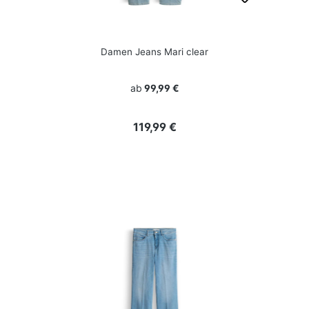
Damen Jeans Mari clear
ab
99,99 €
Regulärer Preis:
119,99 €