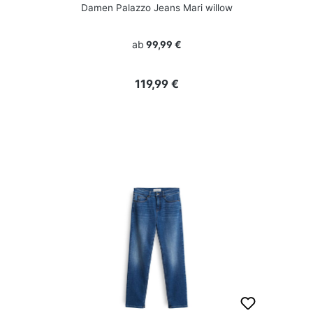
Damen Palazzo Jeans Mari willow
ab
99,99 €
Regulärer Preis:
119,99 €