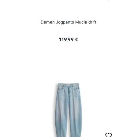
Damen Jogpants Mucia drift
Regulärer Preis:
119,99 €