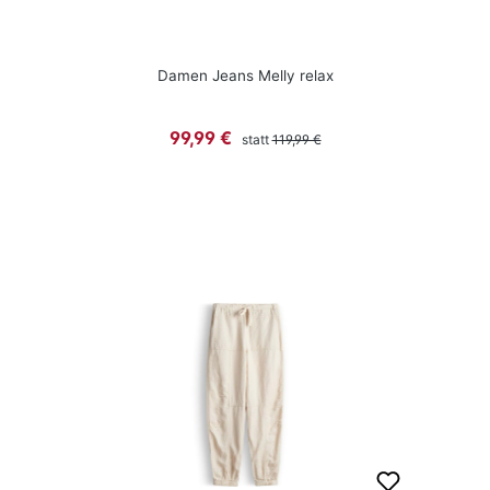
Damen Jeans Melly relax
Regulärer Preis:
Verkaufspreis:
99,99 €
statt
119,99 €