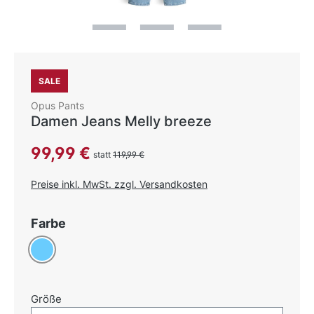
SALE
Opus Pants
Damen Jeans Melly breeze
Verkaufspreis:
99,99 €
statt
119,99 €
Preise inkl. MwSt. zzgl. Versandkosten
auswählen
Farbe
Hellblau
auswählen
Größe