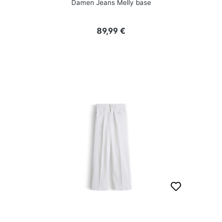
Damen Jeans Melly base
Regulärer Preis:
89,99 €