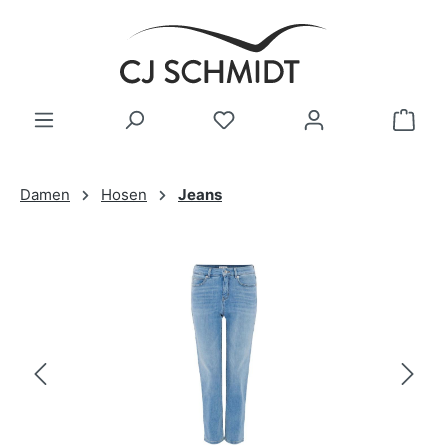
Zum Hauptinhalt springen
Damen
Hosen
Jeans
Bildergalerie überspringen