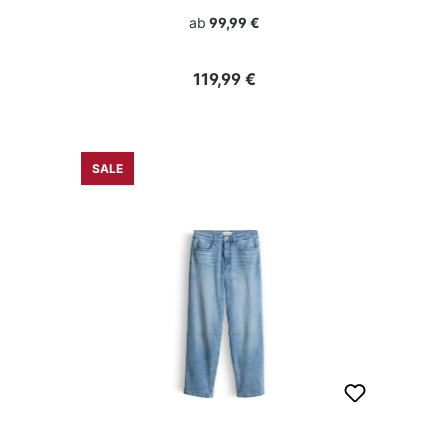
ab
99,99 €
Regulärer Preis:
119,99 €
SALE