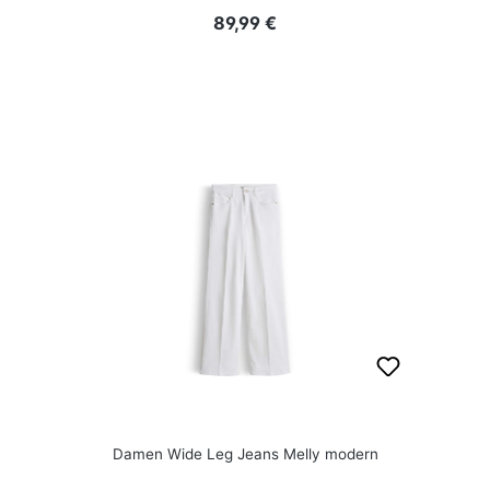
Regulärer Preis:
89,99 €
Damen Wide Leg Jeans Melly modern