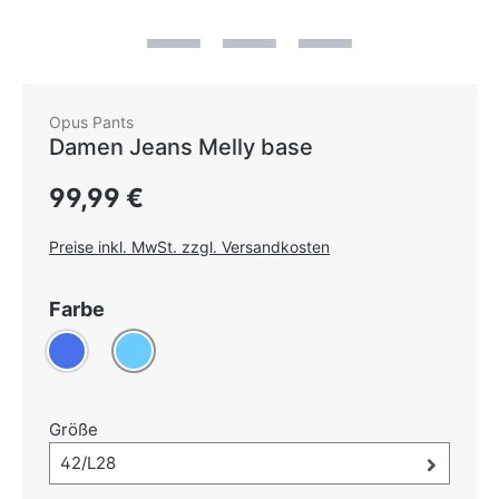
Opus Pants
Damen Jeans Melly base
Regulärer Preis:
99,99 €
Preise inkl. MwSt. zzgl. Versandkosten
auswählen
Farbe
Blau
Hellblau
auswählen
Größe
Größe-Auswahl öffnen, aktuell ausgewählt:
42/L28