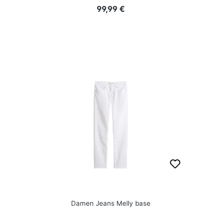
Regulärer Preis:
99,99 €
Damen Jeans Melly base