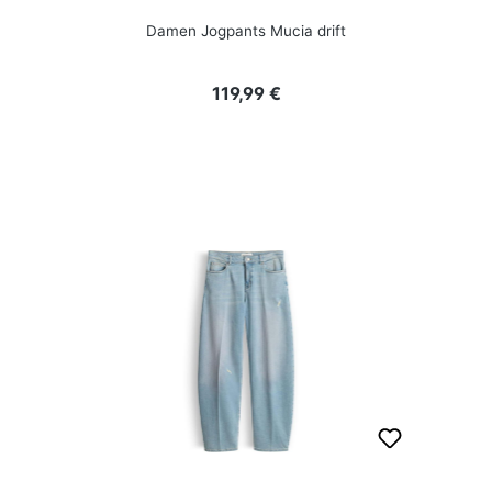
Damen Jogpants Mucia drift
Regulärer Preis:
119,99 €