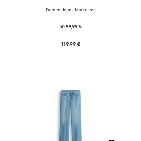
Damen Jeans Mari clear
ab
99,99 €
Regulärer Preis:
119,99 €