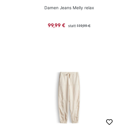
Damen Jeans Melly relax
Regulärer Preis:
Verkaufspreis:
99,99 €
statt
119,99 €