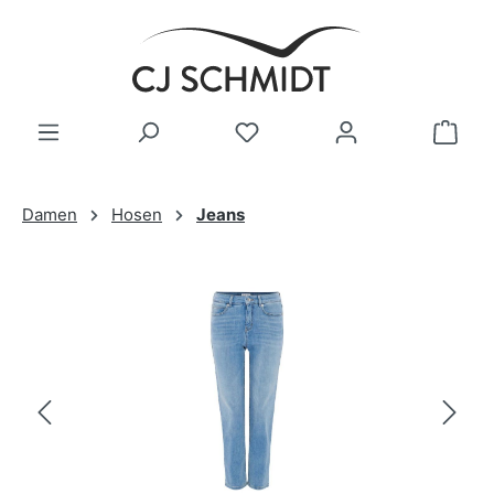
Zum Hauptinhalt springen
Damen
Hosen
Jeans
Bildergalerie überspringen