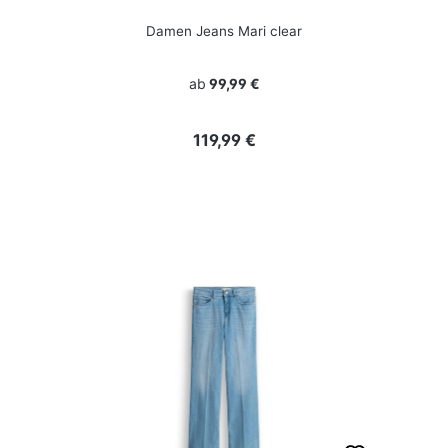
Damen Jeans Mari clear
ab
99,99 €
Regulärer Preis:
119,99 €