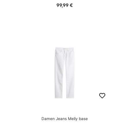
Regulärer Preis:
99,99 €
Damen Jeans Melly base