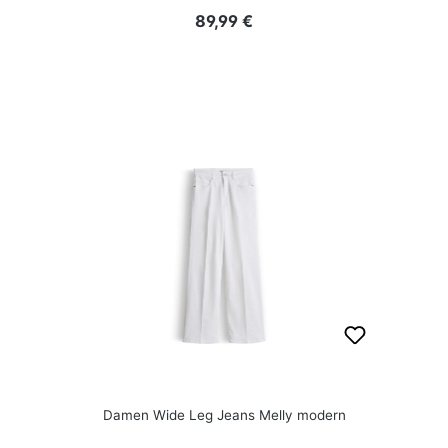
Regulärer Preis:
89,99 €
Damen Wide Leg Jeans Melly modern