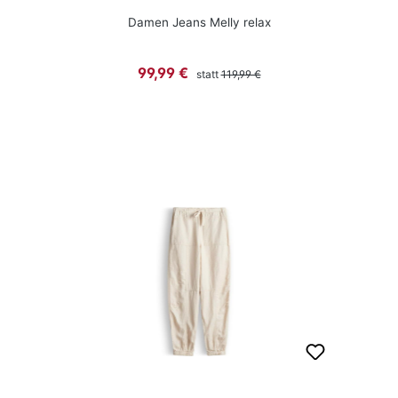
Damen Jeans Melly relax
Regulärer Preis:
Verkaufspreis:
99,99 €
statt
119,99 €