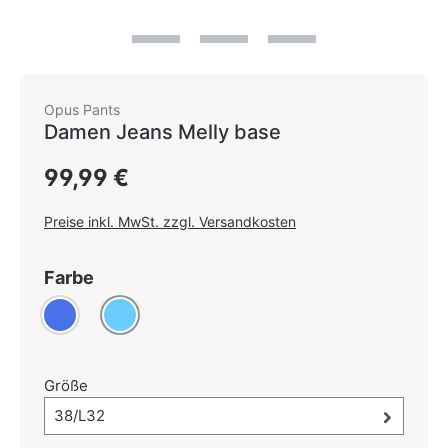
Opus Pants
Damen Jeans Melly base
Regulärer Preis:
99,99 €
Preise inkl. MwSt. zzgl. Versandkosten
auswählen
Farbe
Blau
Hellblau
auswählen
Größe
Größe-Auswahl öffnen, aktuell ausgewählt:
38/L32