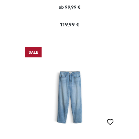
ab
99,99 €
Regulärer Preis:
119,99 €
SALE