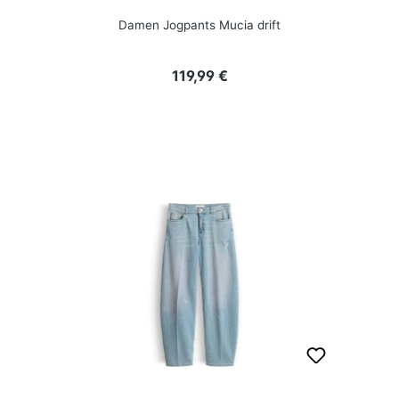
Damen Jogpants Mucia drift
Regulärer Preis:
119,99 €