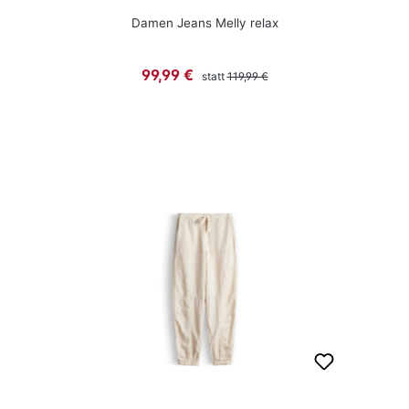
Damen Jeans Melly relax
Regulärer Preis:
Verkaufspreis:
99,99 €
statt
119,99 €