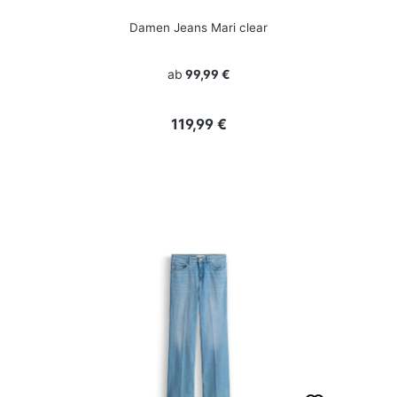
Damen Jeans Mari clear
ab
99,99 €
Regulärer Preis:
119,99 €