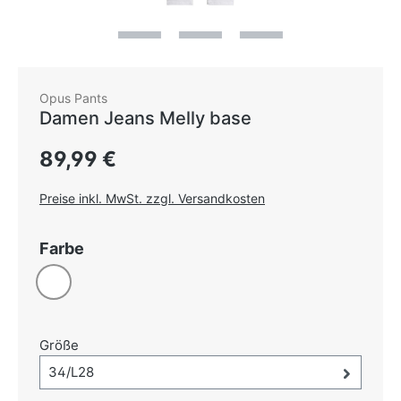
Opus Pants
Damen Jeans Melly base
Regulärer Preis:
89,99 €
Preise inkl. MwSt. zzgl. Versandkosten
auswählen
Farbe
Weiß
auswählen
Größe
Größe-Auswahl öffnen, aktuell ausgewählt:
34/L28