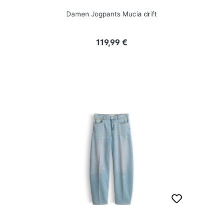
Damen Jogpants Mucia drift
Regulärer Preis:
119,99 €