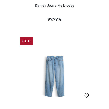
Damen Jeans Melly base
Regulärer Preis:
99,99 €
SALE