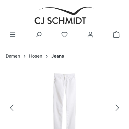
Zum Hauptinhalt springen
Damen
Hosen
Jeans
Bildergalerie überspringen