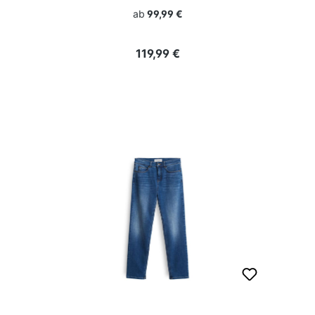
ab
99,99 €
Regulärer Preis:
119,99 €