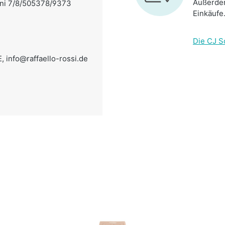
Außerdem
Hanni 7/8/505378/9373
Einkäufe
Die CJ S
E,
info@raffaello-rossi.de