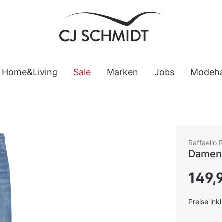
Home&Living
Sale
Marken
Jobs
Modeh
Raffaello 
Damen 
Regulärer
149,
Preise ink