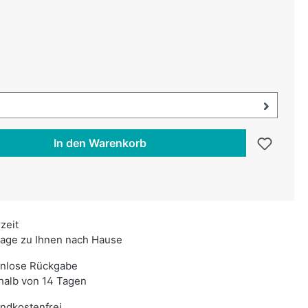
uswählen
swählen
uswahl öffnen, aktuell ausgewählt:
In den Warenkorb
rzeit
age zu Ihnen nach Hause
enlose Rückgabe
halb von 14 Tagen
ndkostenfrei