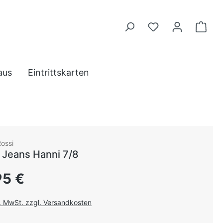
aus
Eintrittskarten
Rossi
Jeans Hanni 7/8
 Preis:
95 €
l. MwSt. zzgl. Versandkosten