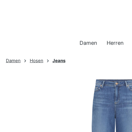
 Hauptinhalt springen
Zur Suche springen
Zur Hauptnavigation springen
Damen
Herren
Damen
Hosen
Jeans
Bildergalerie überspringen