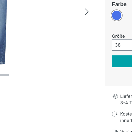
a
Farbe
Blau
au
Größe
Größe-A
38
Liefe
3-4 T
Kost
inner
Versa