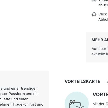
ab 15
Click
Abhol
MEHR A
Auf über
aktuelle 
VORTEILSKARTE
e und einer trendigen
-Shape-Passform und die
VORTE
houette und einen
Mit der C
enehmen Tragekomfort und