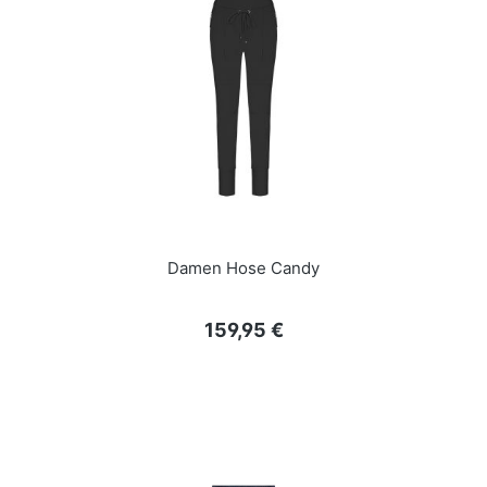
Damen Hose Candy
Regulärer Preis:
159,95 €