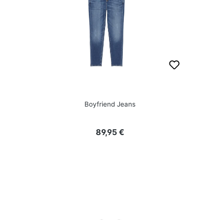
Boyfriend Jeans
Regulärer Preis:
89,95 €