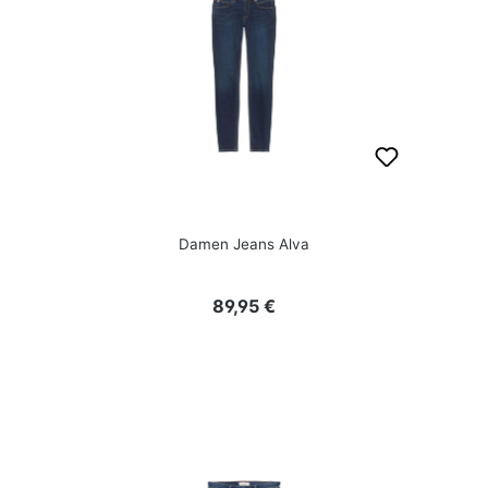
Damen Jeans Alva
Regulärer Preis:
89,95 €