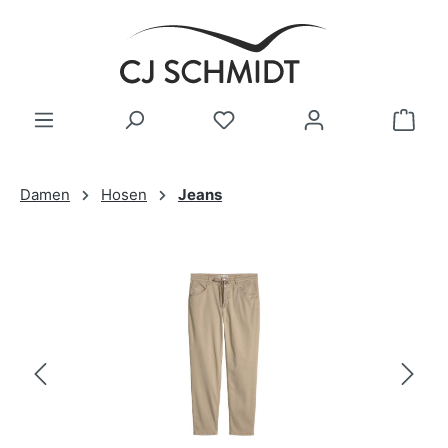
Zum Hauptinhalt springen
Damen
Hosen
Jeans
Bildergalerie überspringen