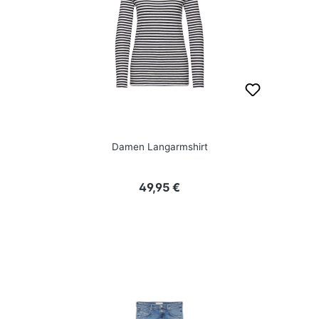
Damen Langarmshirt
Regulärer Preis:
49,95 €