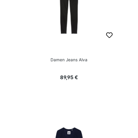
Damen Jeans Alva
Regulärer Preis:
89,95 €