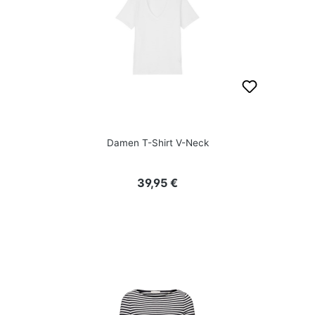
Damen T-Shirt V-Neck
Regulärer Preis:
39,95 €