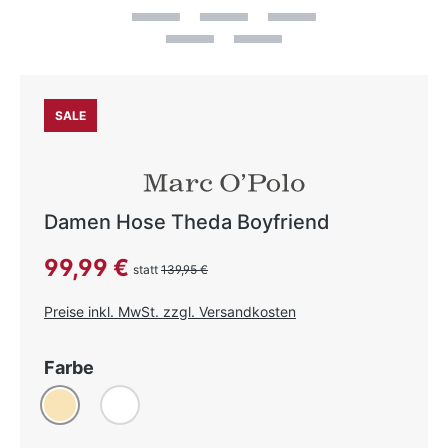
SALE
Damen Hose Theda Boyfriend
Verkaufspreis:
99,99 €
statt
139,95 €
Preise inkl. MwSt. zzgl. Versandkosten
auswählen
Farbe
Beige
Weiß