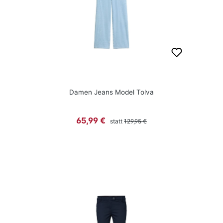
Damen Jeans Model Tolva
Regulärer Preis:
Verkaufspreis:
65,99 €
statt
129,95 €