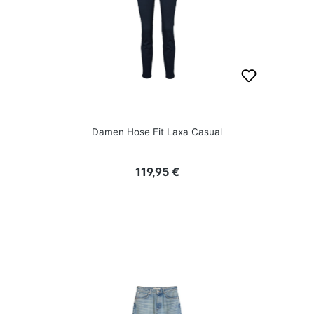
Damen Hose Fit Laxa Casual
Regulärer Preis:
119,95 €