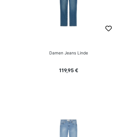
Damen Jeans Linde
Regulärer Preis:
119,95 €