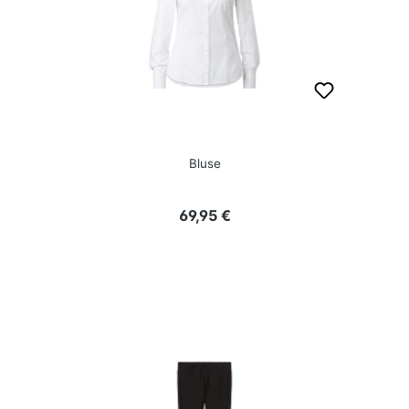
Bluse
Regulärer Preis:
69,95 €