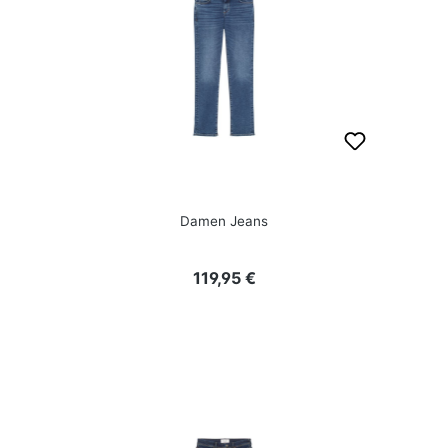
Damen Jeans
Regulärer Preis:
119,95 €