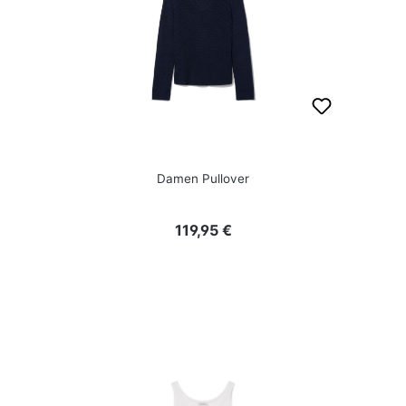
Damen Pullover
Regulärer Preis:
119,95 €