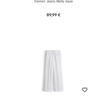
Damen Jeans Melly base
Regulärer Preis:
89,99 €