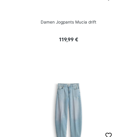
Damen Jogpants Mucia drift
Regulärer Preis:
119,99 €