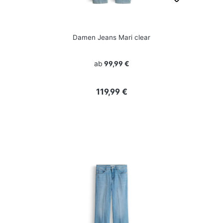
Damen Jeans Mari clear
ab
99,99 €
Regulärer Preis:
119,99 €