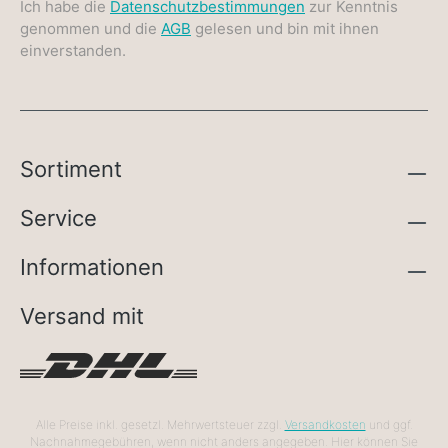
Ich habe die
Datenschutzbestimmungen
zur Kenntnis
genommen und die
AGB
gelesen und bin mit ihnen
einverstanden.
Sortiment
Service
Informationen
Versand mit
Alle Preise inkl. gesetzl. Mehrwertsteuer zzgl.
Versandkosten
und ggf.
Nachnahmegebühren, wenn nicht anders angegeben. Hier können Sie