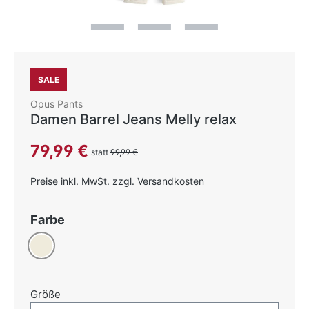
SALE
Opus Pants
Damen Barrel Jeans Melly relax
Verkaufspreis:
79,99 €
statt
99,99 €
Preise inkl. MwSt. zzgl. Versandkosten
auswählen
Farbe
Creme
auswählen
Größe