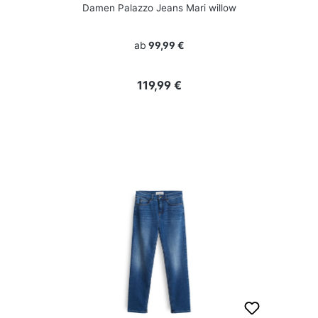
Damen Palazzo Jeans Mari willow
ab
99,99 €
Regulärer Preis:
119,99 €