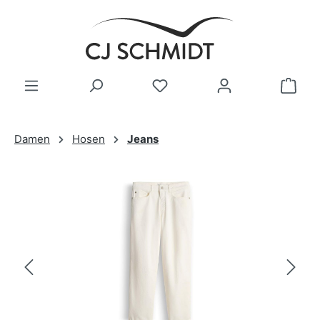
Zum Hauptinhalt springen
Damen
Hosen
Jeans
Bildergalerie überspringen