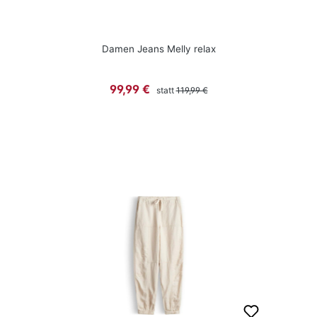
Damen Jeans Melly relax
Regulärer Preis:
Verkaufspreis:
99,99 €
statt
119,99 €