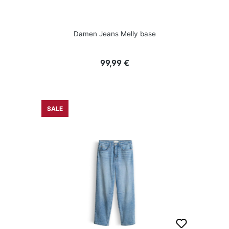
Damen Jeans Melly base
Regulärer Preis:
99,99 €
SALE