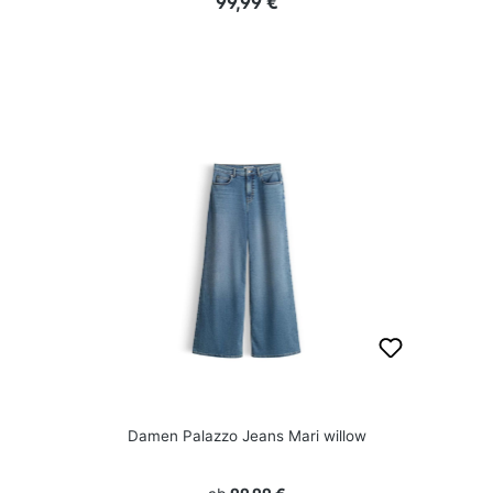
Regulärer Preis:
99,99 €
Damen Palazzo Jeans Mari willow