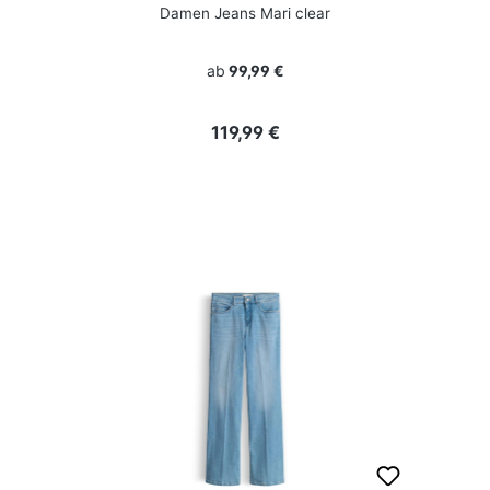
Damen Jeans Mari clear
ab
99,99 €
Regulärer Preis:
119,99 €