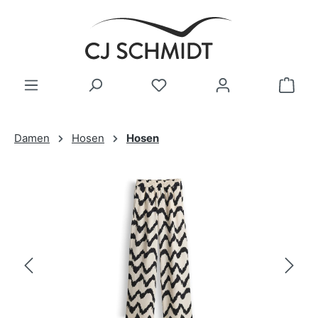
Zum Hauptinhalt springen
Damen
Hosen
Hosen
Bildergalerie überspringen