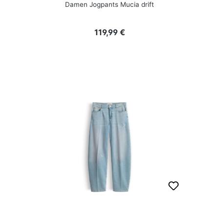
Damen Jogpants Mucia drift
Regulärer Preis:
119,99 €