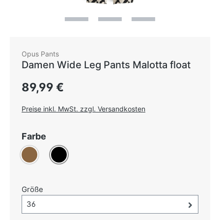
Opus Pants
Damen Wide Leg Pants Malotta float
Regulärer Preis:
89,99 €
Preise inkl. MwSt. zzgl. Versandkosten
auswählen
Farbe
Braun
Schwarz
auswählen
Größe
Größe-Auswahl öffnen, aktuell ausgewählt:
36