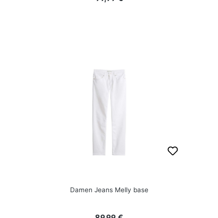
Damen Jeans Melly base
Regulärer Preis:
89,99 €