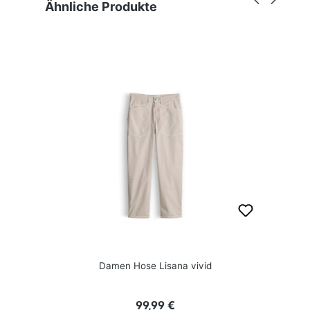
Produktgalerie überspringen
Ähnliche Produkte
Damen Hose Lisana vivid
Regulärer Preis:
99,99 €