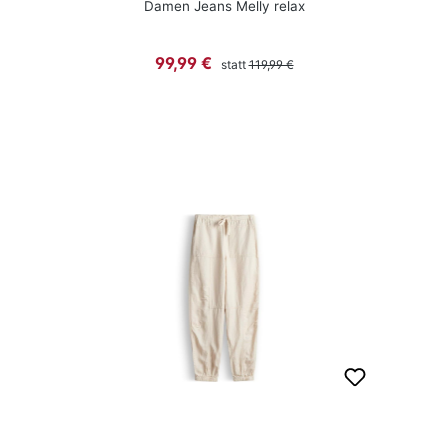
Damen Jeans Melly relax
Regulärer Preis:
Verkaufspreis:
99,99 €
statt
119,99 €