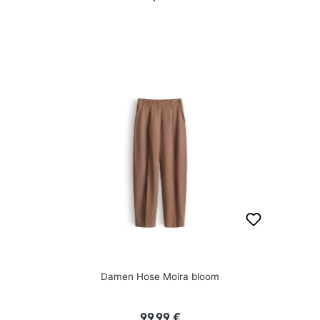
Damen Hose Moira bloom
Regulärer Preis:
99,99 €