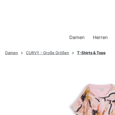
 Hauptinhalt springen
Zur Suche springen
Zur Hauptnavigation springen
Damen
Herren
Damen
CURVY - Große Größen
T-Shirts & Tops
Bildergalerie überspringen