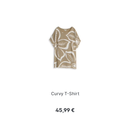
Curvy T-Shirt
Regulärer Preis:
45,99 €