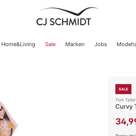
Home&Living
Sale
Marken
Jobs
Modeh
SALE
Tom Tailor
Curvy 
Verkaufsp
34,9
Preise ink