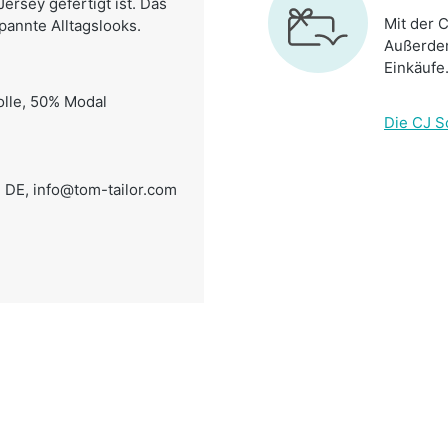
ersey gefertigt ist. Das
Mit der C
spannte Alltagslooks.
Außerdem
Einkäufe
olle, 50% Modal
Die CJ S
 DE,
info@tom-tailor.com