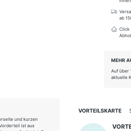
inner
Versa
ab 15
Click
Abhol
MEHR A
Auf über
aktuelle 
VORTEILSKARTE
erseite und kurzen
orderteil ist aus
VORTE