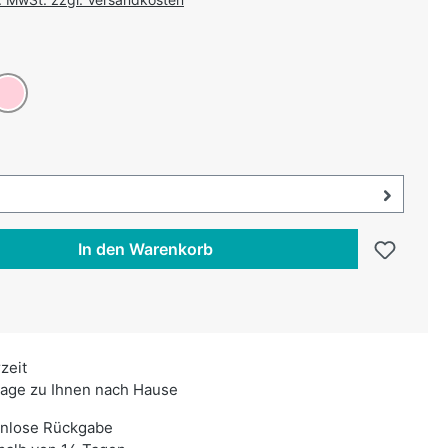
uswählen
au
on ist zurzeit nicht verfügbar.)
osa
swählen
uswahl öffnen, aktuell ausgewählt:
In den Warenkorb
rzeit
age zu Ihnen nach Hause
enlose Rückgabe