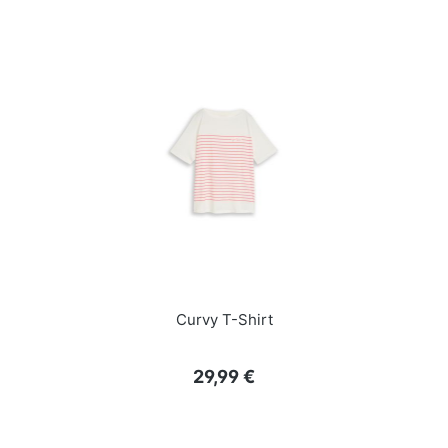
Curvy T-Shirt
Regulärer Preis:
29,99 €