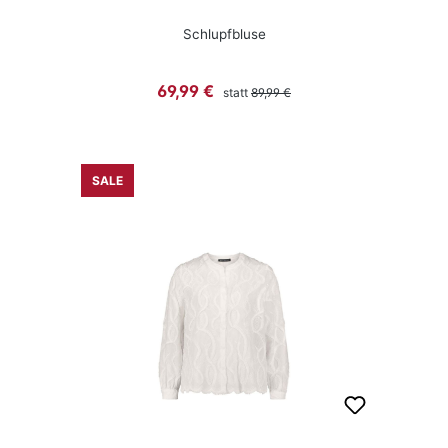
Schlupfbluse
Regulärer Preis:
Verkaufspreis:
69,99 €
statt
89,99 €
SALE