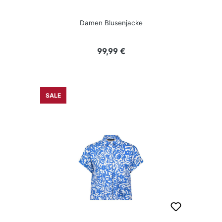
Damen Blusenjacke
Regulärer Preis:
99,99 €
SALE