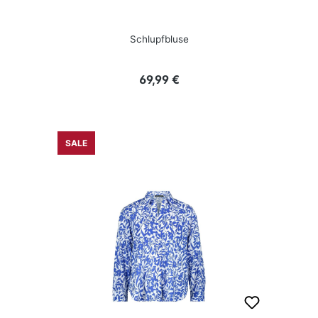
Schlupfbluse
Regulärer Preis:
69,99 €
SALE