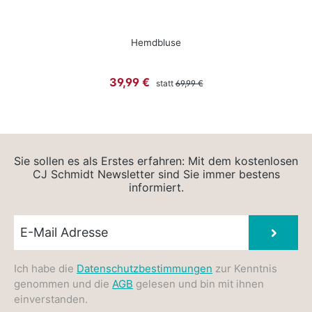
Hemdbluse
Regulärer Preis:
Verkaufspreis:
39,99 €
statt
69,99 €
Sie sollen es als Erstes erfahren: Mit dem kostenlosen
CJ Schmidt Newsletter sind Sie immer bestens
informiert.
Newsletter E-Mail
Absen
Ich habe die
Datenschutzbestimmungen
zur Kenntnis
genommen und die
AGB
gelesen und bin mit ihnen
einverstanden.