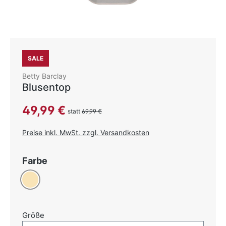
SALE
Betty Barclay
Blusentop
Verkaufspreis:
49,99 €
statt
69,99 €
Preise inkl. MwSt. zzgl. Versandkosten
auswählen
Farbe
Beige
auswählen
Größe