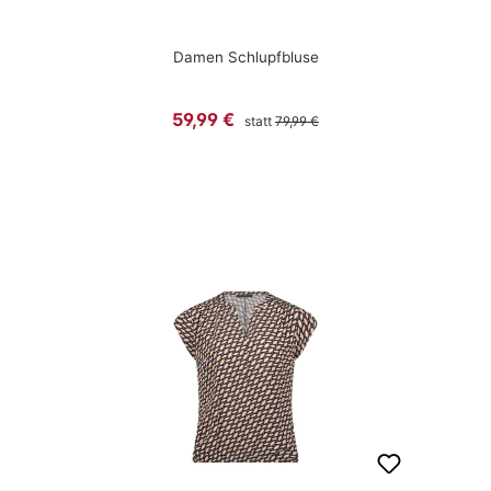
Damen Schlupfbluse
Regulärer Preis:
Verkaufspreis:
59,99 €
statt
79,99 €