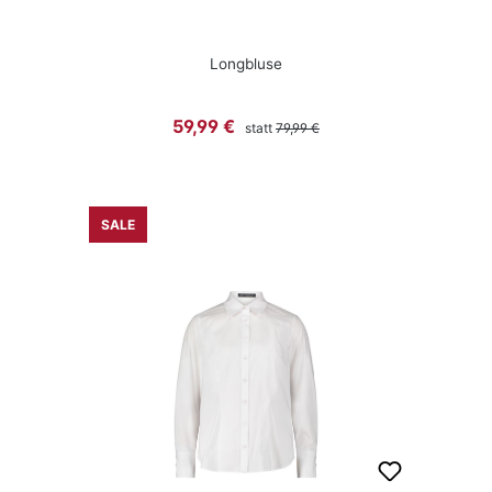
Longbluse
Regulärer Preis:
Verkaufspreis:
59,99 €
statt
79,99 €
SALE