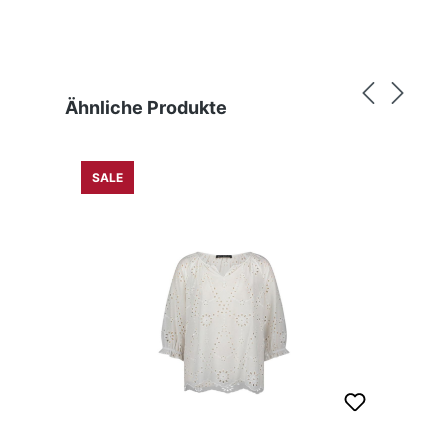
Produktgalerie überspringen
Ähnliche Produkte
SALE