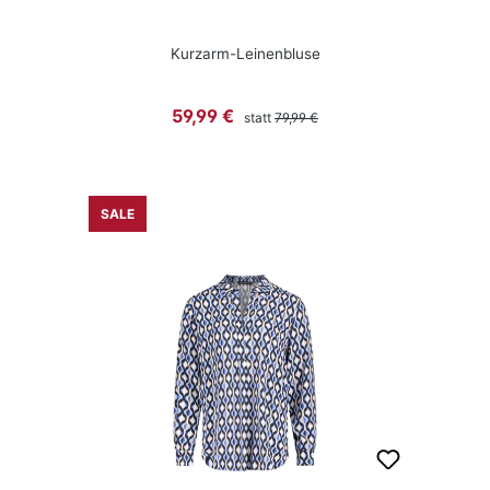
Kurzarm-Leinenbluse
Regulärer Preis:
Verkaufspreis:
59,99 €
statt
79,99 €
SALE