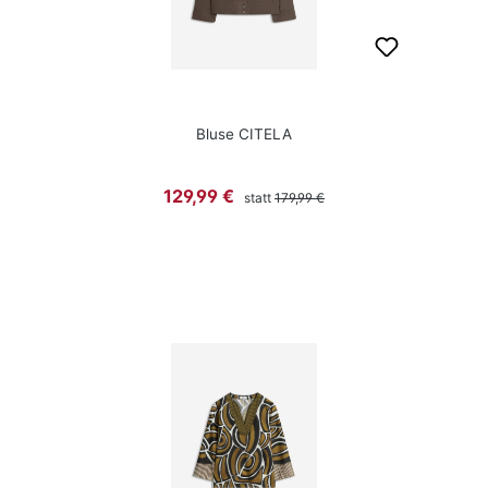
Bluse CITELA
Regulärer Preis:
Verkaufspreis:
129,99 €
statt
179,99 €