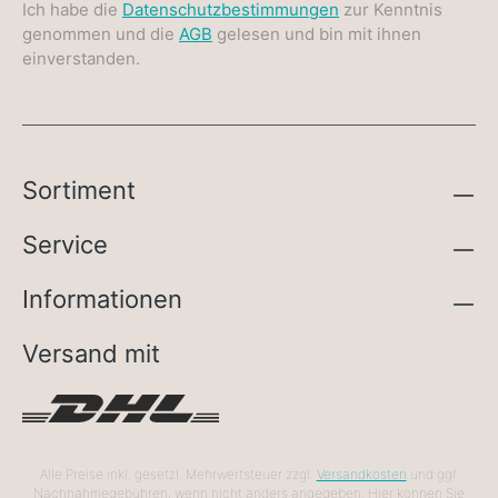
Ich habe die
Datenschutzbestimmungen
zur Kenntnis
genommen und die
AGB
gelesen und bin mit ihnen
einverstanden.
Sortiment
Service
Informationen
Versand mit
Alle Preise inkl. gesetzl. Mehrwertsteuer zzgl.
Versandkosten
und ggf.
Nachnahmegebühren, wenn nicht anders angegeben. Hier können Sie