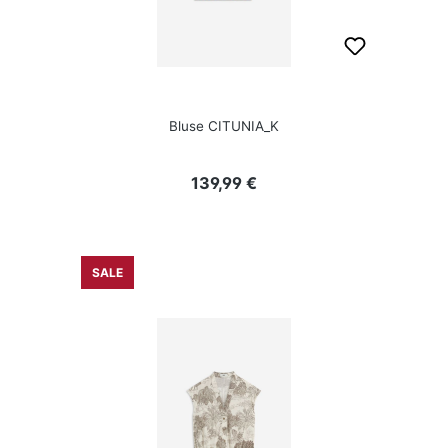
Bluse CITUNIA_K
Regulärer Preis:
139,99 €
SALE