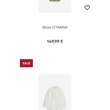
Bluse CITARINA
Regulärer Preis:
149,99 €
SALE