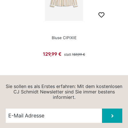
Bluse CIPIXIE
Regulärer Preis:
Verkaufspreis:
129,99 €
statt
159,99 €
Sie sollen es als Erstes erfahren: Mit dem kostenlosen
CJ Schmidt Newsletter sind Sie immer bestens
informiert.
Newsletter E-Mail
Absen