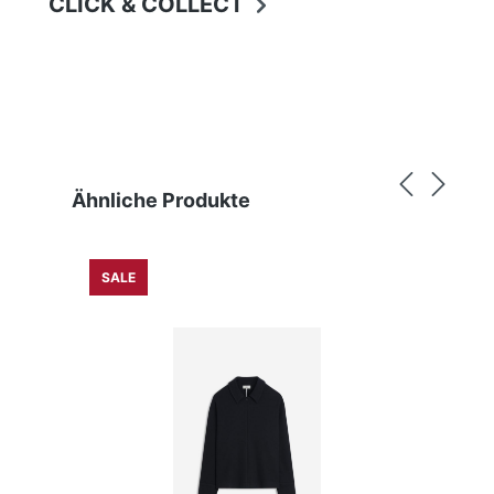
CLICK & COLLECT
Produktgalerie überspringen
Ähnliche Produkte
SALE