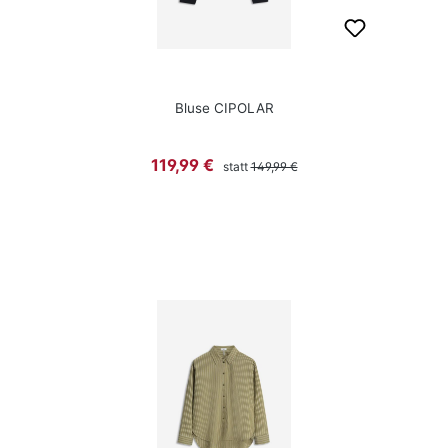
Bluse CIPOLAR
Regulärer Preis:
Verkaufspreis:
119,99 €
statt
149,99 €