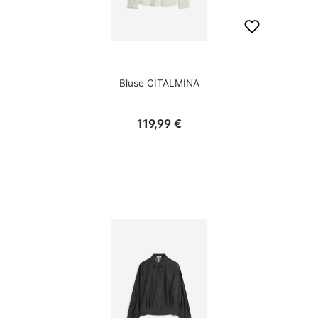
Bluse CITALMINA
Regulärer Preis:
119,99 €