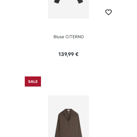
Bluse CITERNO
Regulärer Preis:
139,99 €
SALE