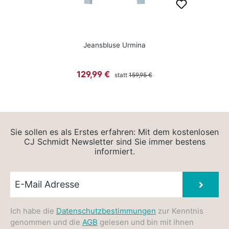
Jeansbluse Urmina
Regulärer Preis:
Verkaufspreis:
129,99 €
statt
159,95 €
Sie sollen es als Erstes erfahren: Mit dem kostenlosen
CJ Schmidt Newsletter sind Sie immer bestens
informiert.
Newsletter E-Mail
Absen
Ich habe die
Datenschutzbestimmungen
zur Kenntnis
genommen und die
AGB
gelesen und bin mit ihnen