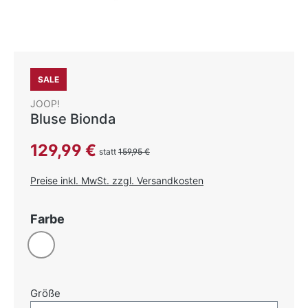
SALE
JOOP!
Bluse Bionda
Verkaufspreis:
129,99 €
statt
159,95 €
Preise inkl. MwSt. zzgl. Versandkosten
auswählen
Farbe
Weiß
auswählen
Größe