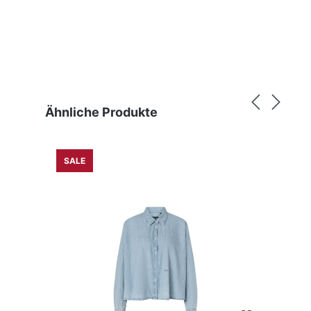
Produktgalerie überspringen
Ähnliche Produkte
SALE