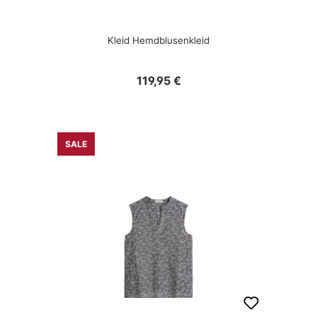
Kleid Hemdblusenkleid
Regulärer Preis:
119,95 €
SALE