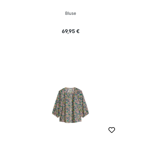
Bluse
Regulärer Preis:
69,95 €