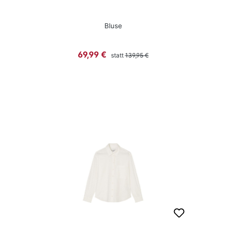
Bluse
Regulärer Preis:
Verkaufspreis:
69,99 €
statt
139,95 €