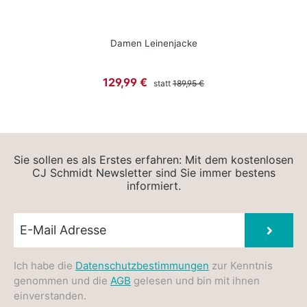
Damen Leinenjacke
Regulärer Preis:
Verkaufspreis:
129,99 €
statt
189,95 €
Sie sollen es als Erstes erfahren: Mit dem kostenlosen
CJ Schmidt Newsletter sind Sie immer bestens
informiert.
Newsletter E-Mail
Absen
Ich habe die
Datenschutzbestimmungen
zur Kenntnis
genommen und die
AGB
gelesen und bin mit ihnen
einverstanden.