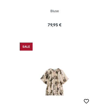
Bluse
Regulärer Preis:
79,95 €
SALE