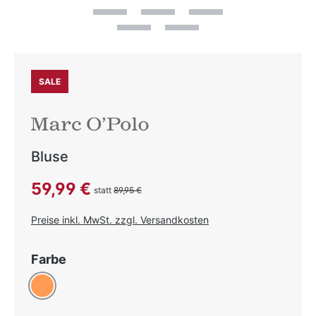
SALE
Bluse
Verkaufspreis:
59,99 €
statt
89,95 €
Preise inkl. MwSt. zzgl. Versandkosten
auswählen
Farbe
Orange