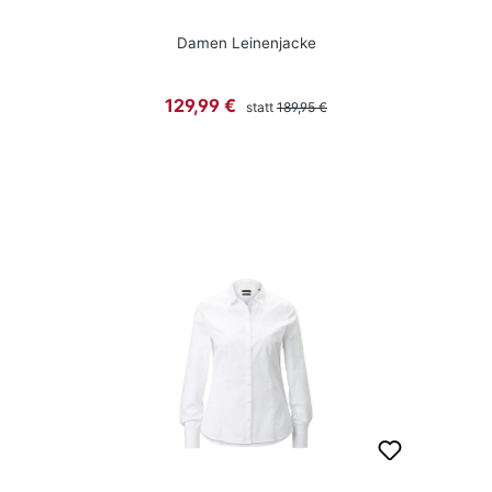
Damen Leinenjacke
Regulärer Preis:
Verkaufspreis:
129,99 €
statt
189,95 €