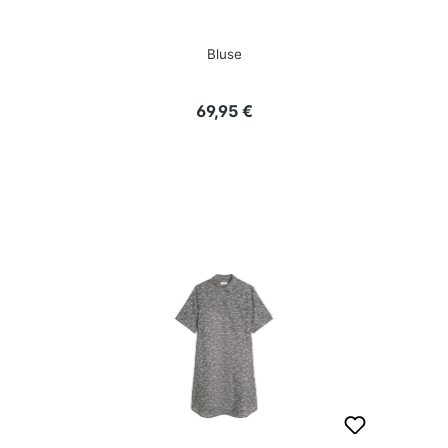
Bluse
Regulärer Preis:
69,95 €