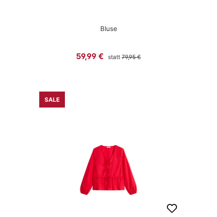
Bluse
Regulärer Preis:
Verkaufspreis:
59,99 €
statt
79,95 €
SALE