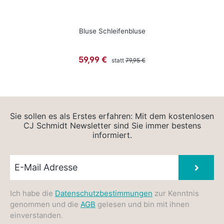
Bluse Schleifenbluse
Regulärer Preis:
Verkaufspreis:
59,99 €
statt
79,95 €
Sie sollen es als Erstes erfahren: Mit dem kostenlosen
CJ Schmidt Newsletter sind Sie immer bestens
informiert.
Newsletter E-Mail
Absen
Ich habe die
Datenschutzbestimmungen
zur Kenntnis
genommen und die
AGB
gelesen und bin mit ihnen
einverstanden.