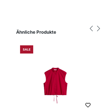
Produktgalerie überspringen
Ähnliche Produkte
SALE