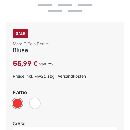
SALE
Marc O'Polo Denim
Bluse
Verkaufspreis:
55,99 €
statt
79,95 €
Preise inkl. MwSt. zzgl. Versandkosten
auswählen
Farbe
Rot
Weiß
auswählen
Größe