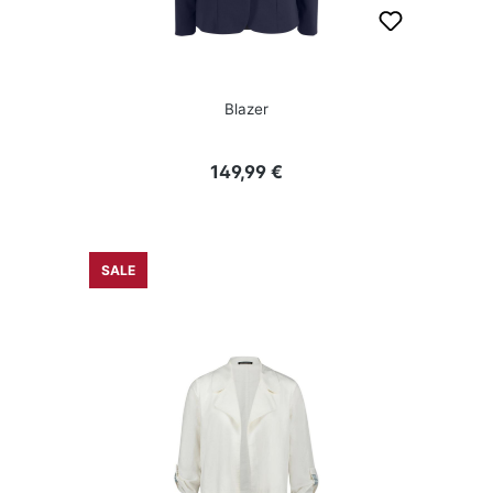
Blazer
Regulärer Preis:
149,99 €
SALE