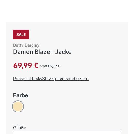
SALE
Betty Barclay
Damen Blazer-Jacke
Verkaufspreis:
69,99 €
statt
89,99 €
Preise inkl. MwSt. zzgl. Versandkosten
auswählen
Farbe
Beige
auswählen
Größe