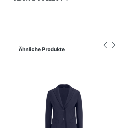
Produktgalerie überspringen
Ähnliche Produkte