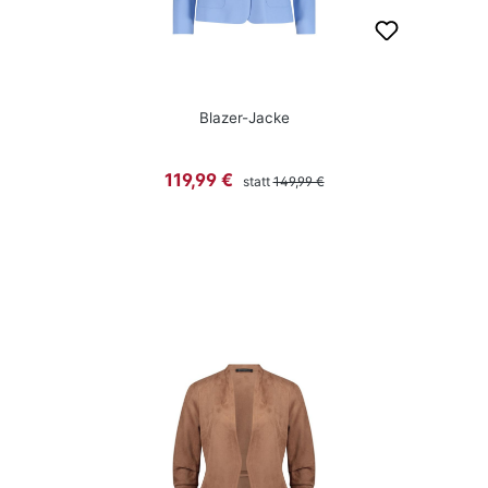
Blazer-Jacke
Regulärer Preis:
Verkaufspreis:
119,99 €
statt
149,99 €