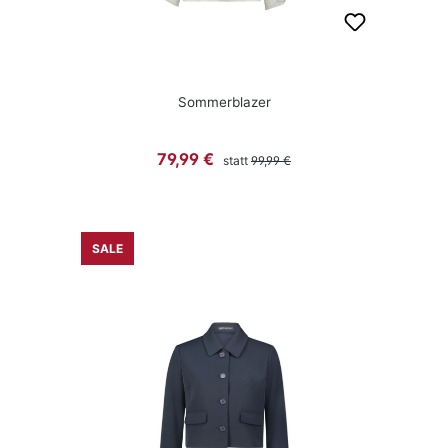
Sommerblazer
Regulärer Preis:
Verkaufspreis:
79,99 €
statt
99,99 €
SALE