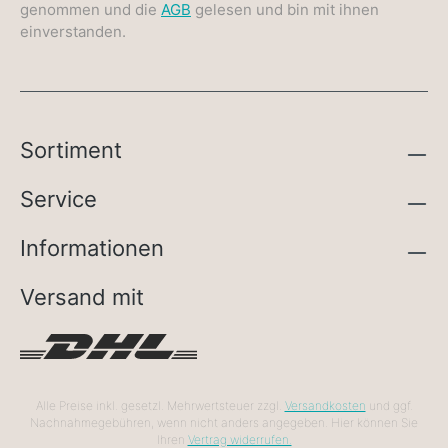
genommen und die
AGB
gelesen und bin mit ihnen
einverstanden.
Sortiment
Service
Informationen
Versand mit
Alle Preise inkl. gesetzl. Mehrwertsteuer zzgl.
Versandkosten
und ggf.
Nachnahmegebühren, wenn nicht anders angegeben. Hier können Sie
Ihren
Vertrag widerrufen.