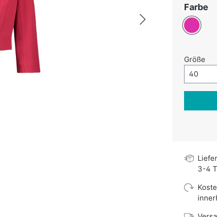
a
Farbe
Pink
au
Größe
Größe-A
40
Liefe
3-4 T
Kost
inner
Versa