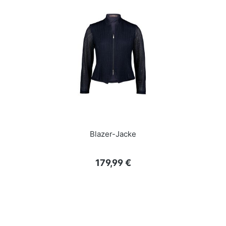
Blazer-Jacke
Regulärer Preis:
179,99 €