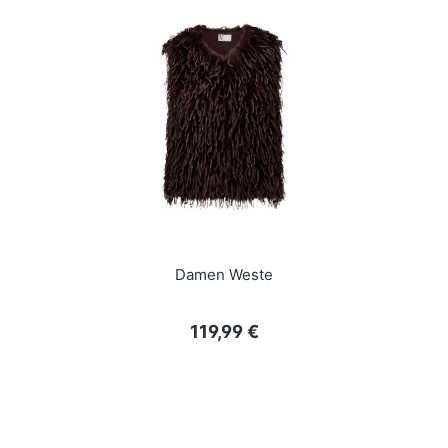
Damen Weste
Regulärer Preis:
119,99 €