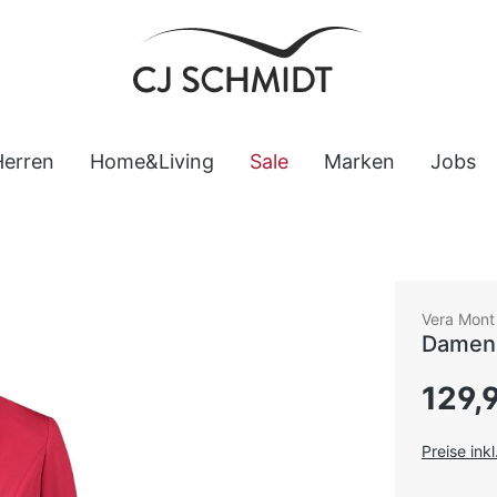
Herren
Home&Living
Sale
Marken
Jobs
Vera Mont
Damen 
Regulärer
129,
Preise ink