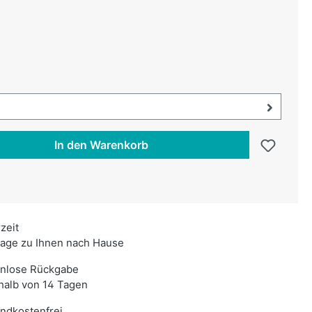
uswählen
swählen
uswahl öffnen, aktuell ausgewählt:
In den Warenkorb
rzeit
age zu Ihnen nach Hause
enlose Rückgabe
halb von 14 Tagen
ndkostenfrei