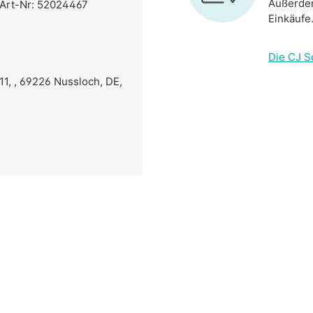
Außerdem
.-Art-Nr: 52024467
Einkäufe
Die CJ S
11, , 69226 Nussloch, DE,