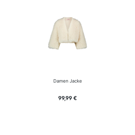
Damen Jacke
Regulärer Preis:
99,99 €