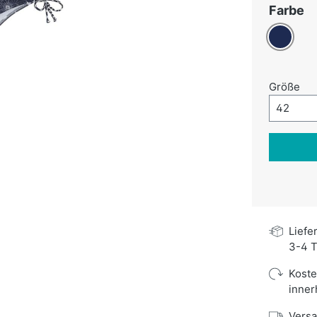
a
Farbe
Dunkelbl
au
Größe
Größe-A
42
Liefe
3-4 T
Kost
inner
Versa