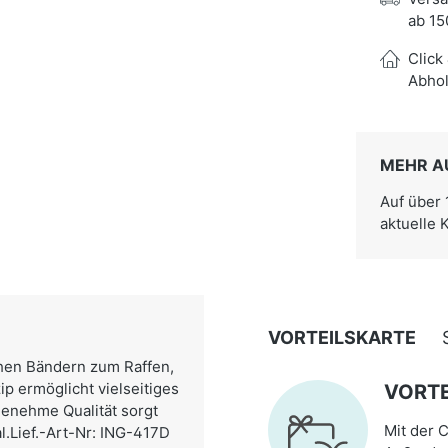
ab 15
Click
Abhol
MEHR A
Auf über
aktuelle 
VORTEILSKARTE
chen Bändern zum Raffen,
p ermöglicht vielseitiges
VORTE
genehme Qualität sorgt
Mit der C
l.Lief.-Art-Nr: ING-417D