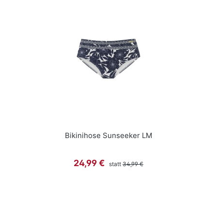
Bikinihose Sunseeker LM
Regulärer Preis:
Verkaufspreis:
24,99 €
statt
34,99 €