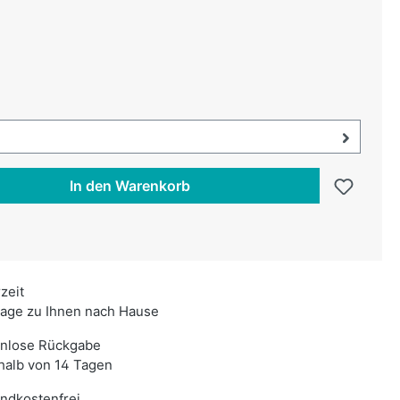
uswählen
au
swählen
uswahl öffnen, aktuell ausgewählt:
In den Warenkorb
rzeit
age zu Ihnen nach Hause
enlose Rückgabe
halb von 14 Tagen
ndkostenfrei