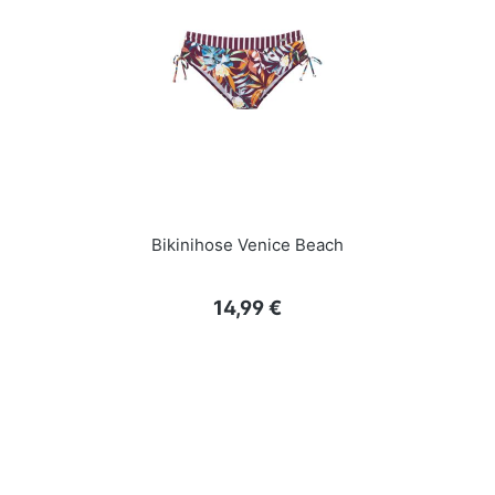
Bikinihose Venice Beach
Regulärer Preis:
14,99 €