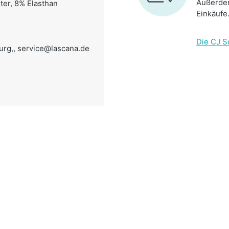
Außerdem
ter, 8% Elasthan
Einkäufe
Die CJ S
rg,,
service@lascana.de