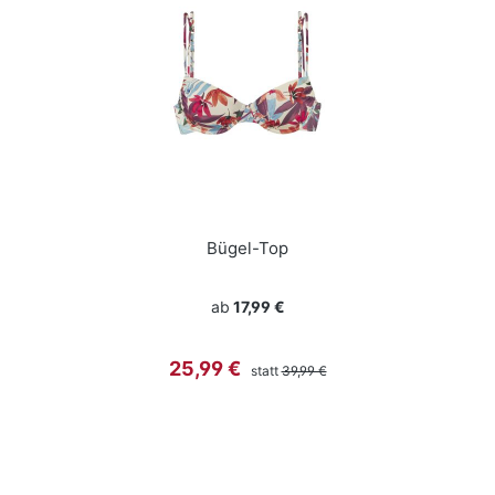
Bügel-Top
ab
17,99 €
Regulärer Preis:
Verkaufspreis:
25,99 €
statt
39,99 €