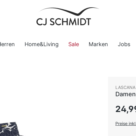
Herren
Home&Living
Sale
Marken
Jobs
LASCANA
Damen 
Regulärer
24,9
Preise ink