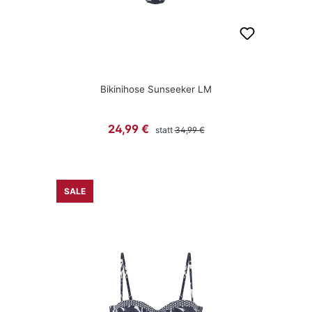
Bikinihose Sunseeker LM
Regulärer Preis:
Verkaufspreis:
24,99 €
statt
34,99 €
SALE