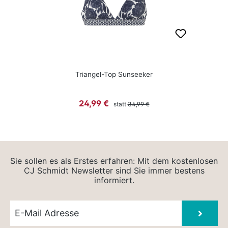
Triangel-Top Sunseeker
Regulärer Preis:
Verkaufspreis:
24,99 €
statt
34,99 €
Sie sollen es als Erstes erfahren: Mit dem kostenlosen
CJ Schmidt Newsletter sind Sie immer bestens
informiert.
Newsletter E-Mail
Absen