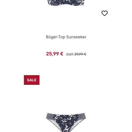
Bügel-Top Sunseeker
Regulärer Preis:
Verkaufspreis:
25,99 €
statt
39,99 €
SALE