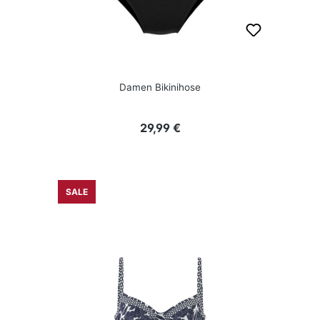
Damen Bikinihose
Regulärer Preis:
29,99 €
SALE