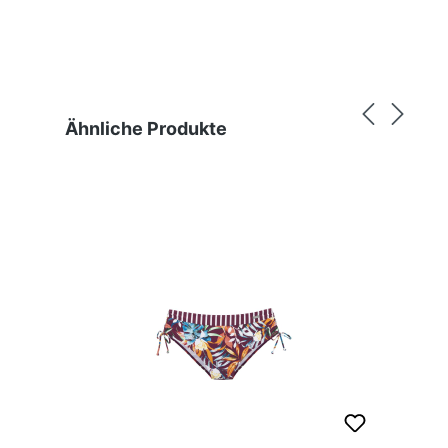
Produktgalerie überspringen
Ähnliche Produkte