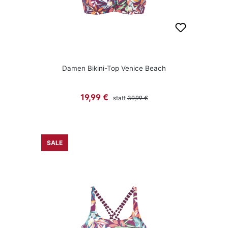
Damen Bikini-Top Venice Beach
Regulärer Preis:
Verkaufspreis:
19,99 €
statt
39,99 €
SALE