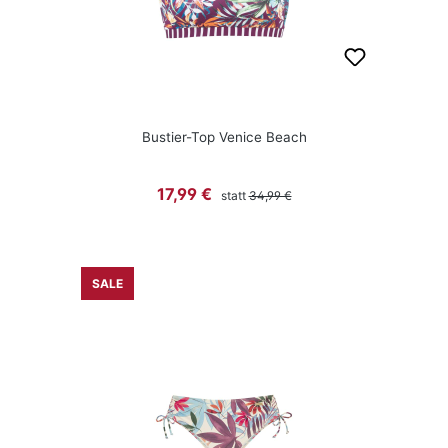
Bustier-Top Venice Beach
Regulärer Preis:
Verkaufspreis:
17,99 €
statt
34,99 €
SALE