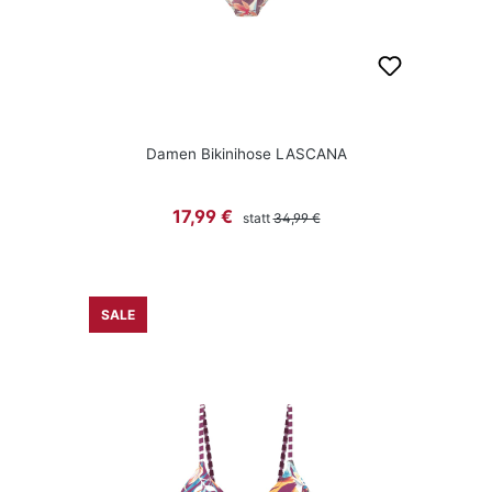
Damen Bikinihose LASCANA
Regulärer Preis:
Verkaufspreis:
17,99 €
statt
34,99 €
SALE