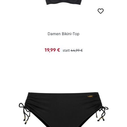
Damen Bikini-Top
Regulärer Preis:
Verkaufspreis:
19,99 €
statt
44,99 €