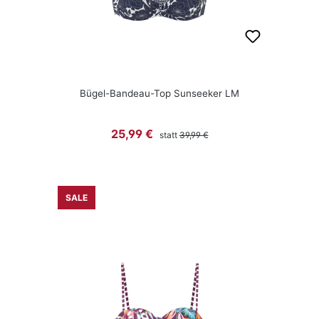
Bügel-Bandeau-Top Sunseeker LM
Regulärer Preis:
Verkaufspreis:
25,99 €
statt
39,99 €
SALE