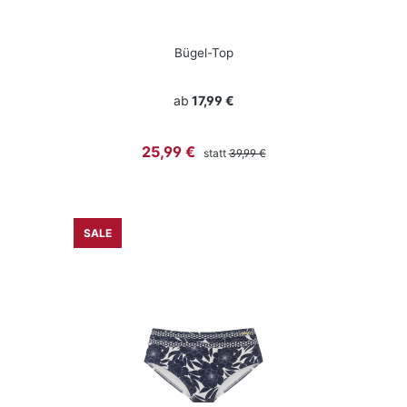
Bügel-Top
ab
17,99 €
Regulärer Preis:
Verkaufspreis:
25,99 €
statt
39,99 €
SALE