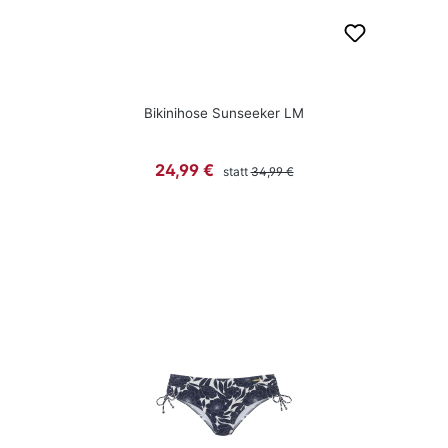
Bikinihose Sunseeker LM
Regulärer Preis:
Verkaufspreis:
24,99 €
statt
34,99 €