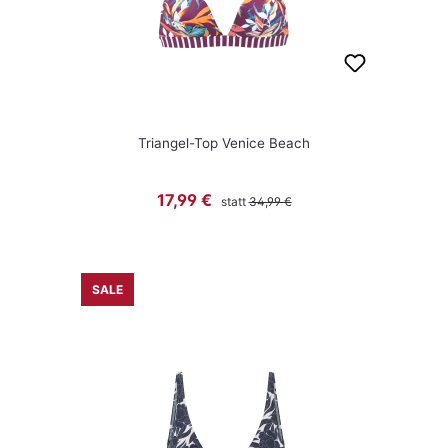
Triangel-Top Venice Beach
Regulärer Preis:
Verkaufspreis:
17,99 €
statt
34,99 €
SALE