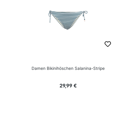
Damen Bikinihöschen Salanina-Stripe
Regulärer Preis:
29,99 €