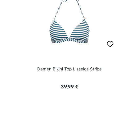
Damen Bikini Top Lisselot-Stripe
Regulärer Preis:
39,99 €