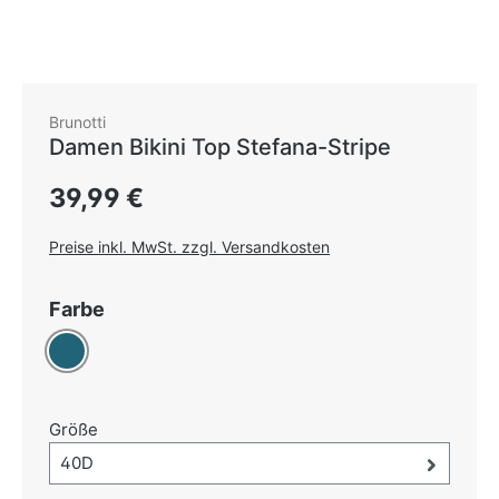
Brunotti
Damen Bikini Top Stefana-Stripe
Regulärer Preis:
39,99 €
Preise inkl. MwSt. zzgl. Versandkosten
auswählen
Farbe
Petrol
auswählen
Größe
Größe-Auswahl öffnen, aktuell ausgewählt:
40D