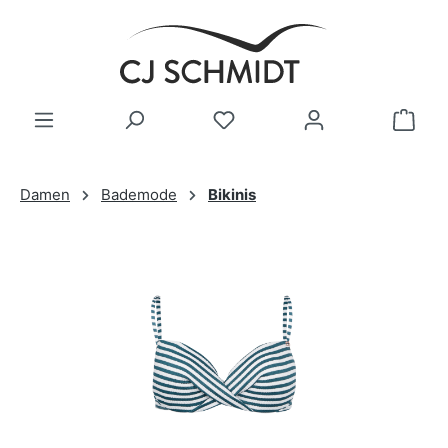
Zum Hauptinhalt springen
Damen
Bademode
Bikinis
Bildergalerie überspringen