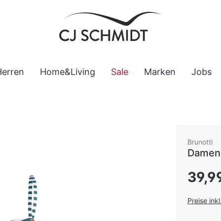
Herren
Home&Living
Sale
Marken
Jobs
Brunotti
Damen 
Regulärer
39,9
Preise ink