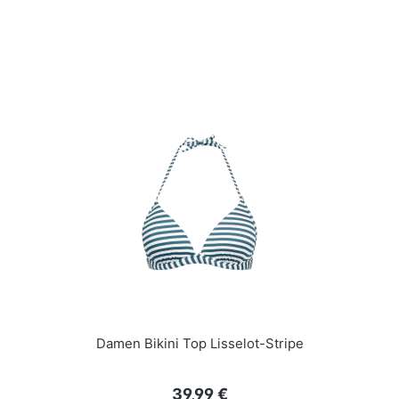
Damen Bikini Top Lisselot-Stripe
Regulärer Preis:
39,99 €