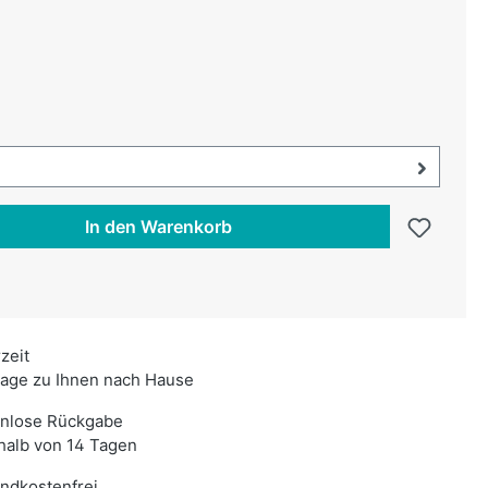
uswählen
swählen
uswahl öffnen, aktuell ausgewählt:
In den Warenkorb
rzeit
age zu Ihnen nach Hause
enlose Rückgabe
halb von 14 Tagen
ndkostenfrei