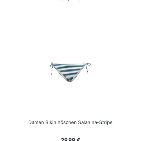
Damen Bikinihöschen Salanina-Stripe
Regulärer Preis:
29,99 €