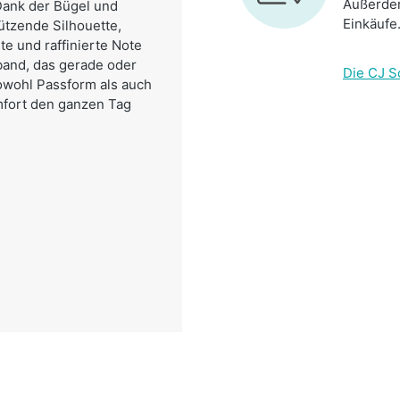
Außerdem
 Dank der Bügel und
Einkäufe
ützende Silhouette,
e und raffinierte Note
nband, das gerade oder
Die CJ S
owohl Passform als auch
mfort den ganzen Tag