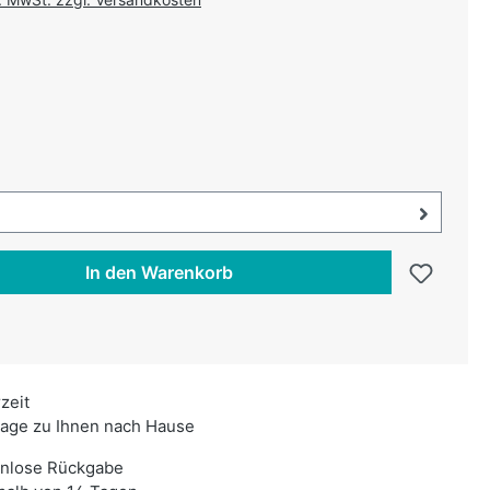
uswählen
swählen
uswahl öffnen, aktuell ausgewählt:
In den Warenkorb
rzeit
age zu Ihnen nach Hause
enlose Rückgabe