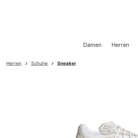
 Hauptinhalt springen
Zur Suche springen
Zur Hauptnavigation springen
Damen
Herren
Herren
Schuhe
Sneaker
Bildergalerie überspringen