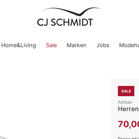
Home&Living
Sale
Marken
Jobs
Modeh
SALE
Adidas
Herren
Verkaufsp
70,0
Preise ink