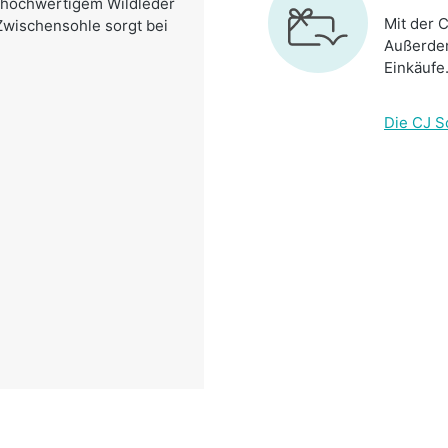
 hochwertigem Wildleder
Mit der C
 Zwischensohle sorgt bei
Außerdem
Einkäufe
Die CJ S