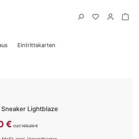
aus
Eintrittskarten
 Sneaker Lightblaze
reis:
0 €
statt
100,00 €
l. MwSt. zzgl. Versandkosten