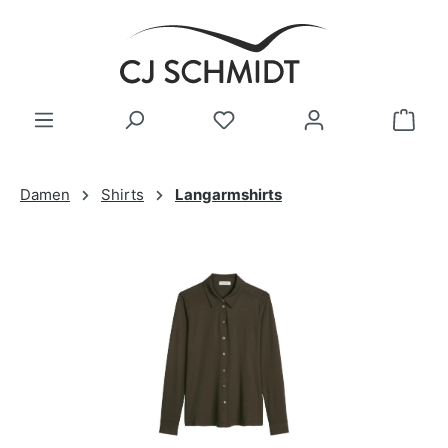
Zum Hauptinhalt springen
Damen
Shirts
Langarmshirts
Bildergalerie überspringen