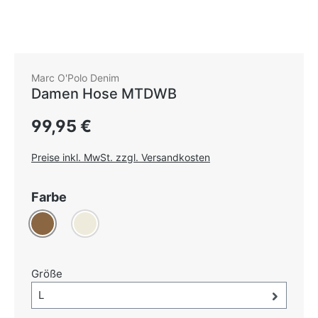
Marc O'Polo Denim
Damen Hose MTDWB
Regulärer Preis:
99,95 €
Preise inkl. MwSt. zzgl. Versandkosten
auswählen
Farbe
Braun
Creme
auswählen
Größe
Größe-Auswahl öffnen, aktuell ausgewählt:
L