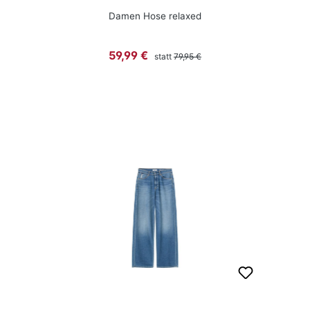
Damen Hose relaxed
Regulärer Preis:
Verkaufspreis:
59,99 €
statt
79,95 €