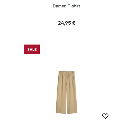
Damen T-shirt
Regulärer Preis:
24,95 €
SALE