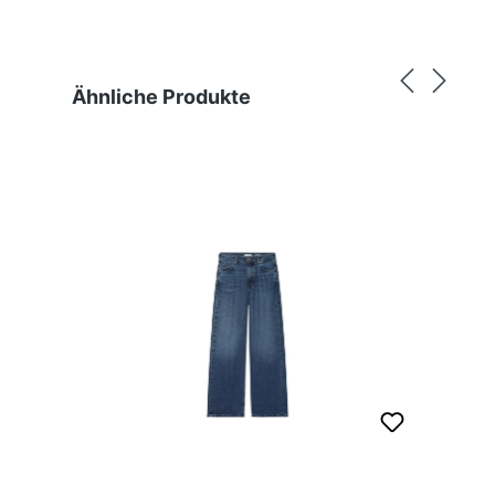
Produktgalerie überspringen
Ähnliche Produkte