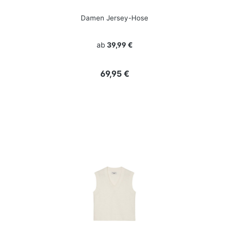
Damen Jersey-Hose
ab
39,99 €
Regulärer Preis:
69,95 €