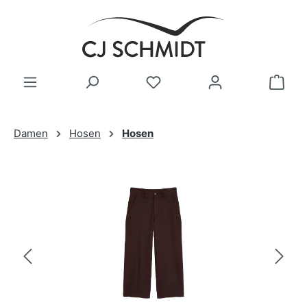
Zum Hauptinhalt springen
Damen
Hosen
Hosen
Bildergalerie überspringen