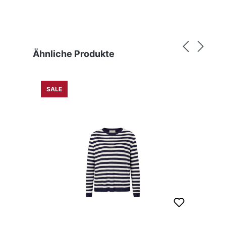
Produktgalerie überspringen
Ähnliche Produkte
SALE