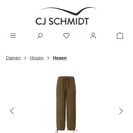
Zum Hauptinhalt springen
Damen
Hosen
Hosen
Bildergalerie überspringen