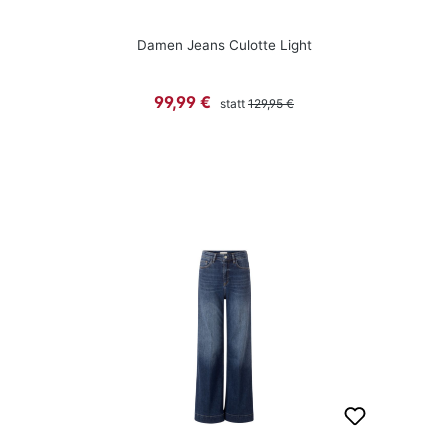
Damen Jeans Culotte Light
Regulärer Preis:
Verkaufspreis:
99,99 €
statt
129,95 €