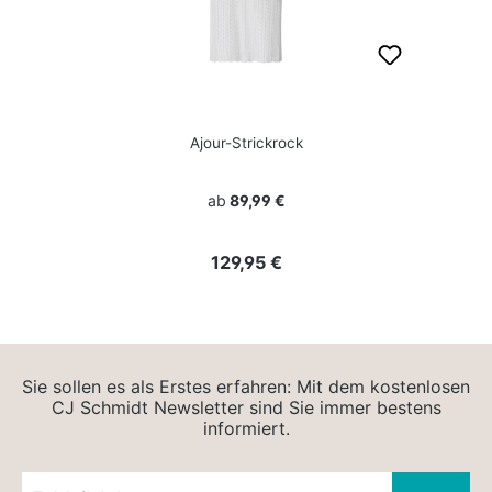
Ajour-Strickrock
ab
89,99 €
Regulärer Preis:
129,95 €
Sie sollen es als Erstes erfahren: Mit dem kostenlosen
CJ Schmidt Newsletter sind Sie immer bestens
informiert.
Newsletter E-Mail