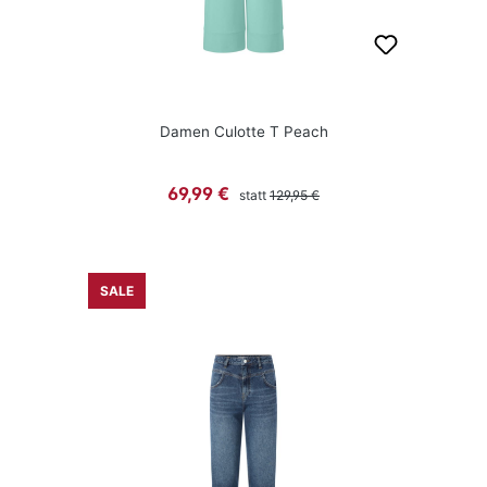
Damen Culotte T Peach
Regulärer Preis:
Verkaufspreis:
69,99 €
statt
129,95 €
SALE