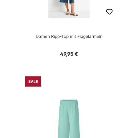
Damen Ripp-Top mit Flügelärmeln
Regulärer Preis:
49,95 €
SALE