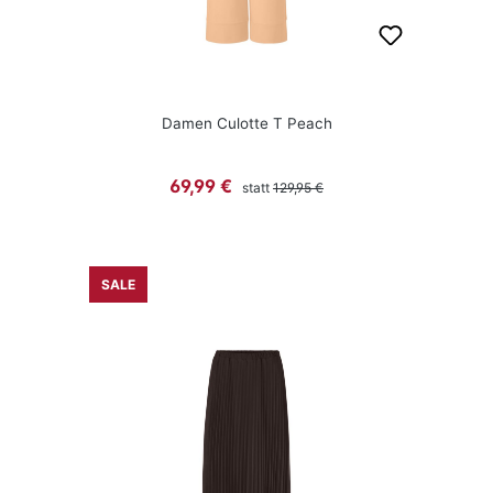
Damen Culotte T Peach
Regulärer Preis:
Verkaufspreis:
69,99 €
statt
129,95 €
SALE