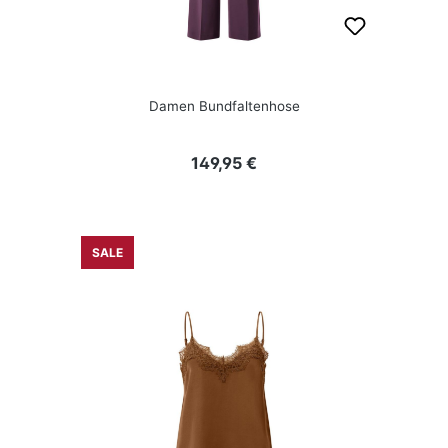
Damen Bundfaltenhose
Regulärer Preis:
149,95 €
SALE