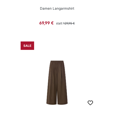
Damen Langarmshirt
Regulärer Preis:
Verkaufspreis:
69,99 €
statt
129,95 €
SALE