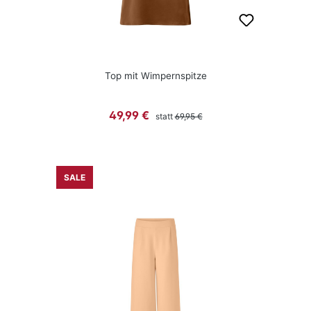
Top mit Wimpernspitze
Regulärer Preis:
Verkaufspreis:
49,99 €
statt
69,95 €
SALE