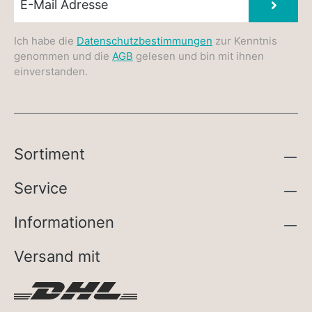
Absen
Ich habe die
Datenschutzbestimmungen
zur Kenntnis
genommen und die
AGB
gelesen und bin mit ihnen
einverstanden.
Sortiment
Service
Informationen
Versand mit