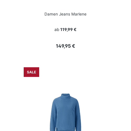
Damen Jeans Marlene
ab
119,99 €
Regulärer Preis:
149,95 €
SALE