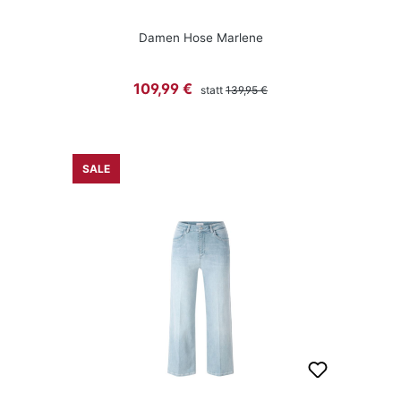
Damen Hose Marlene
Regulärer Preis:
Verkaufspreis:
109,99 €
statt
139,95 €
SALE