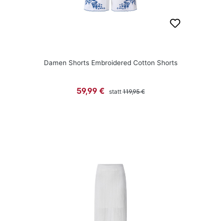
Damen Shorts Embroidered Cotton Shorts
Regulärer Preis:
Verkaufspreis:
59,99 €
statt
119,95 €