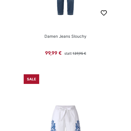
Damen Jeans Slouchy
Regulärer Preis:
Verkaufspreis:
99,99 €
statt
139,95 €
SALE