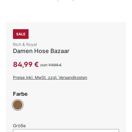
SALE
Rich & Royal
Damen Hose Bazaar
Verkaufspreis:
84,99 €
statt
119,95 €
Preise inkl. MwSt. zzgl. Versandkosten
auswählen
Farbe
Braun
auswählen
Größe