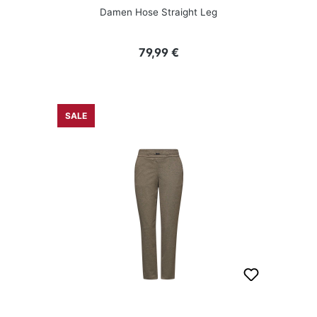
Damen Hose Straight Leg
Regulärer Preis:
79,99 €
SALE