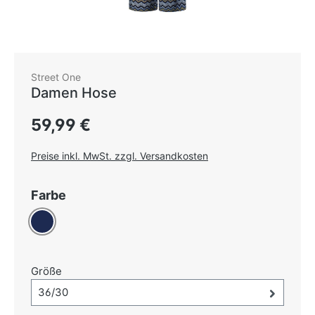
Street One
Damen Hose
Regulärer Preis:
59,99 €
Preise inkl. MwSt. zzgl. Versandkosten
auswählen
Farbe
Dunkelblau
auswählen
Größe
Größe-Auswahl öffnen, aktuell ausgewählt:
36/30