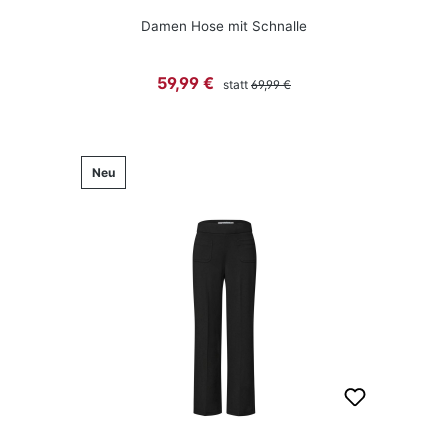
Damen Hose mit Schnalle
Regulärer Preis:
Verkaufspreis:
59,99 €
statt
69,99 €
Neu