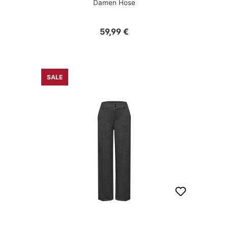
Damen Hose
Regulärer Preis:
59,99 €
SALE