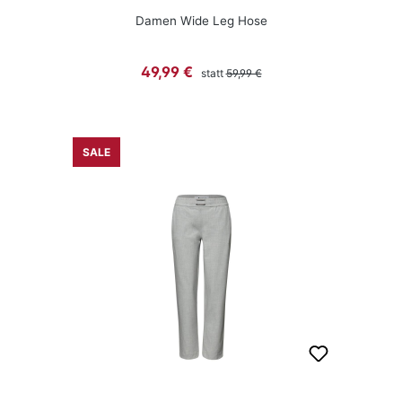
Damen Wide Leg Hose
Regulärer Preis:
Verkaufspreis:
49,99 €
statt
59,99 €
SALE