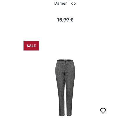
Damen Top
Regulärer Preis:
15,99 €
SALE