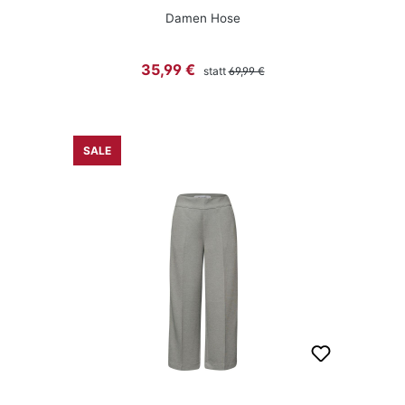
Damen Hose
Regulärer Preis:
Verkaufspreis:
35,99 €
statt
69,99 €
SALE