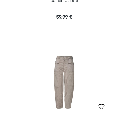
Damen Culotte
Regulärer Preis:
59,99 €