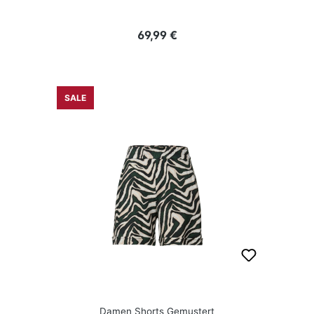
Regulärer Preis:
69,99 €
SALE
Damen Shorts Gemustert