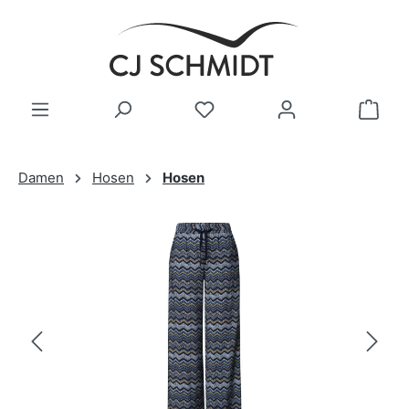
Zum Hauptinhalt springen
Damen
Hosen
Hosen
Bildergalerie überspringen