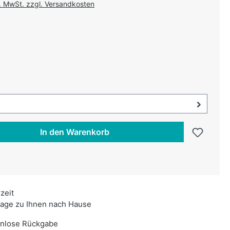
l. MwSt. zzgl. Versandkosten
uswählen
swählen
uswahl öffnen, aktuell ausgewählt:
In den Warenkorb
rzeit
age zu Ihnen nach Hause
enlose Rückgabe