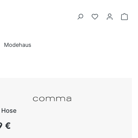
Modehaus
 Hose
 Preis:
9 €