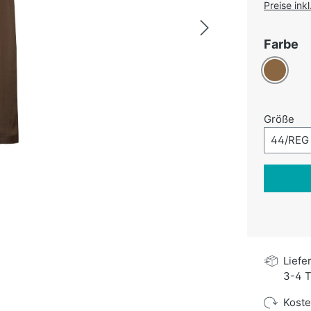
Preise ink
a
Farbe
Braun
au
Größe
Größe-A
44/REG
Liefe
3-4 T
Kost