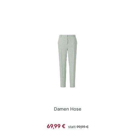
Damen Hose
Regulärer Preis:
Verkaufspreis:
69,99 €
statt
99,99 €