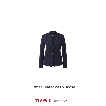
Damen Blazer aus Viskose
Regulärer Preis:
Verkaufspreis:
119,99 €
statt
139,99 €