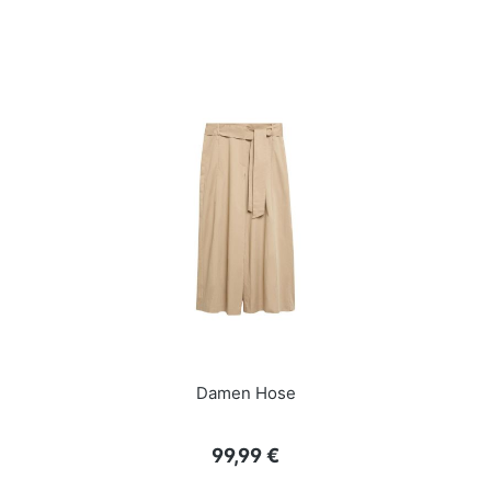
Damen Hose
Regulärer Preis:
99,99 €