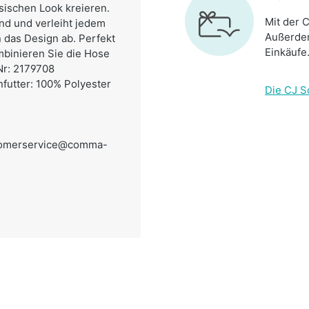
sischen Look kreieren.
Mit der C
end und verleiht jedem
Außerdem
n das Design ab. Perfekt
Einkäufe
ombinieren Sie die Hose
Nr: 2179708
nfutter: 100% Polyester
Die CJ S
omerservice@comma-