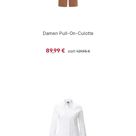
Damen Pull-On-Culotte
Regulärer Preis:
Verkaufspreis:
89,99 €
statt
129,95 €