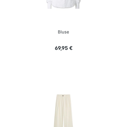
Bluse
Regulärer Preis:
69,95 €