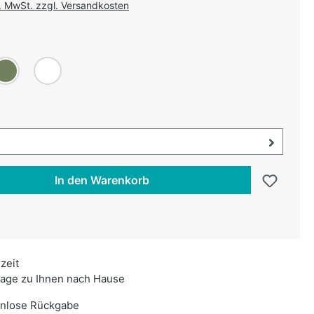
l. MwSt. zzgl. Versandkosten
uswählen
haki
Weiß
swählen
uswahl öffnen, aktuell ausgewählt:
In den Warenkorb
rzeit
age zu Ihnen nach Hause
enlose Rückgabe