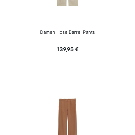
Damen Hose Barrel Pants
Regulärer Preis:
139,95 €