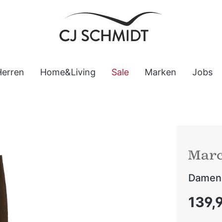
Herren
Home&Living
Sale
Marken
Jobs
Damen 
Regulärer
139,