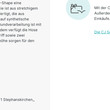
 O-Shape eine
Mit der C
e ist aus stretchigem
Außerdem
rtigt, die aus
Einkäufe
auf synthetische
Bundverarbeitung ist mit
udem verfügt die Hose
Die CJ S
iff sowie zwei
höhe sorgen für den
71 Stephanskirchen,,